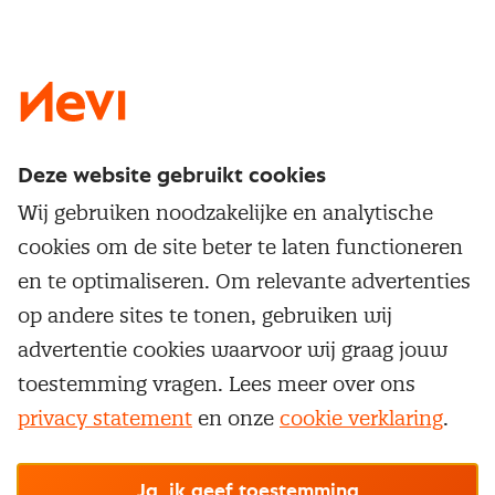
LinkedIn
X
Instagram
Facebook
YouTube
Deze website gebruikt cookies
Direct naar
Wij gebruiken noodzakelijke en analytische
Service & contact
cookies om de site beter te laten functioneren
Populaire thema's
Over inkoop
en te optimaliseren. Om relevante advertenties
Aanbesteden
Opleidingen en trainingen
op andere sites te tonen, gebruiken wij
Netwerk en communities
Contractmanagement
advertentie cookies waarvoor wij graag jouw
Trainingen
Aanmelden nieuwsbrief
Kostenmanagement
toestemming vragen. Lees meer over ons
Opleidingen
Word lid van Nevi
privacy statement
en onze
cookie verklaring
.
Onderhandelen
Cookievoorkeuren beheren
Onze
algemene
Maatwerk
Nevi PMI®
voorwaarden, cookie- en privacyverklaring
zijn
van toepassing.
Supply management
Examens
Inkoop vacatures
© Nevi.nl
Ja, ik geef toestemming