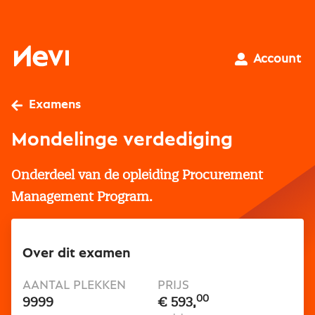
Ga
naar
inhoud
Nevi
Account
Examens
Mondelinge verdediging
Onderdeel van de opleiding Procurement
Management Program.
Over dit examen
AANTAL PLEKKEN
PRIJS
00
9999
€ 593,