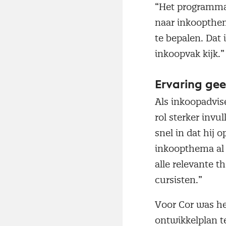
“Het programma 
naar inkoopthema
te bepalen. Dat 
inkoopvak kijk.”
Ervaring ge
Als inkoopadvise
rol sterker invu
snel in dat hij 
inkoopthema al 
alle relevante t
cursisten.”
Voor Cor was he
ontwikkelplan t