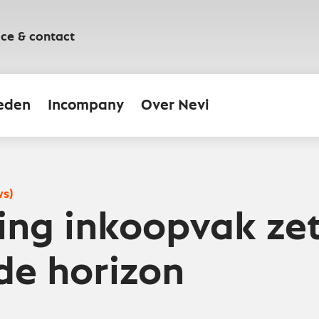
ice & contact
eden
Incompany
Over Nevi
ws)
ing inkoopvak ze
 de horizon