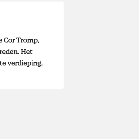
de Cor Tromp,
breden. Het
e verdieping.