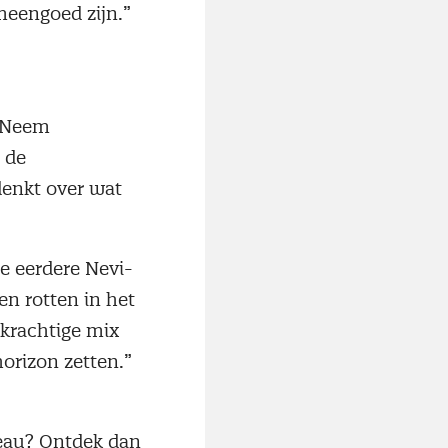
emeengoed zijn.”
 “Neem
 de
denkt over wat
e eerdere Nevi-
en rotten in het
 krachtige mix
orizon zetten.”
veau? Ontdek dan