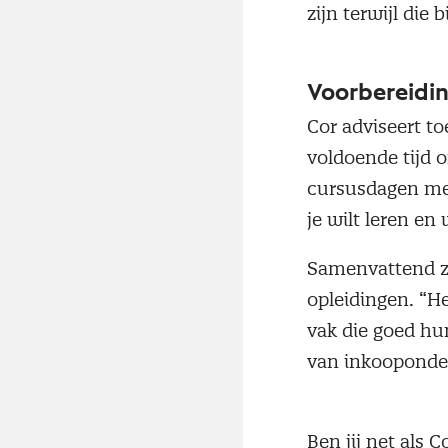
zijn terwijl di
Voorbereidi
Cor adviseert t
voldoende tijd o
cursusdagen meer
je wilt leren en
Samenvattend zi
opleidingen. “He
vak die goed hu
van inkooponder
Ben jij net als 