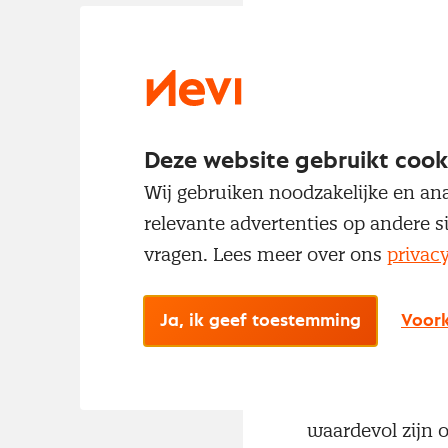
alleen vandaag,
Nieuwe inzic
Een module die h
Deze website gebruikt cook
kostenmanagemen
Wij gebruiken noodzakelijke en ana
van de kostenst
relevante advertenties op andere s
versterken. Dat 
vragen. Lees meer over ons
privac
Dat is overigens
Ja, ik geef toestemming
Voork
andere deelnemer
ook als je in e
je uiteindelijk 
waardevol zijn 