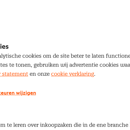
 maar ook de komende jaren impact blijven maken
hten door theorie en uitwisseling
em bijzonder is bijgebleven, is het onderdeel strat
ies
t. “Het liet me haarscherp zien hoe je met een g
lytische cookies om de site beter te laten functio
ructuur in de keten, je onderhandelingspositie eno
ites te tonen, gebruiken wij advertentie cookies w
soort inzichten zijn meteen heel goed toepasbaar in
y statement
en onze
cookie verklaring
.
 niet het enige onderdeel waar Cor veel aan heeft 
euren wijzigen
s hebben hem frisse inzichten gegeven. “Je leert al
en andere branche werkt. Als je de randvoorwaarden
bij een gemeenschappelijke inkoopkern. Dan kan het
om te leren over inkoopzaken die in de ene branche