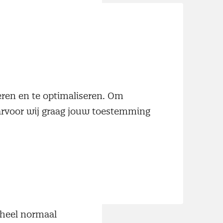
.”
egisch
rondige analyse
neren en te optimaliseren. Om
rm kunt
aarvoor wij graag jouw toestemming
 je eigen werk.”
gehad. Ook de
tijd van elkaar,
 weghaalt, kom
 ineens heel
 heel normaal