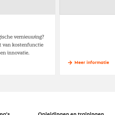
gische vernieuwing?
t van kostenfunctie
en innovatie.
Meer informatie
ma's
Opleidingen en trainingen