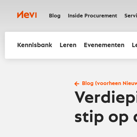
Ga
naar
Nevi
inhoud
Blog
Inside Procurement
Serv
Kennisbank
Leren
Evenementen
L
Blog (voorheen Nieu
Verdiep
stip op