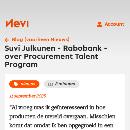
Ga
naar
inhoud
Nevi
Account
Blog (voorheen Nieuws)
Suvi Julkunen - Rabobank -
over Procurement Talent
Program
nieuws
2 minuten
11 september 2025
“Al vroeg was ik geïnteresseerd in hoe
producten de wereld overgaan. Misschien
komt dat omdat ik ben opgegroeid in een