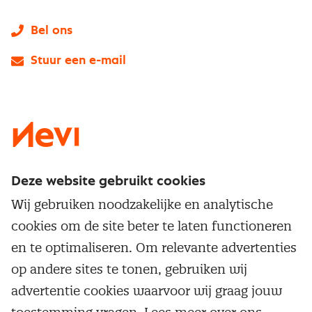
Bel ons
Stuur een e-mail
LinkedIn
X
Instagram
Facebook
YouTube
Deze website gebruikt cookies
Direct naar
Wij gebruiken noodzakelijke en analytische
Service & contact
cookies om de site beter te laten functioneren
Populaire thema's
Over inkoop
en te optimaliseren. Om relevante advertenties
Aanbesteden
Opleidingen en trainingen
op andere sites te tonen, gebruiken wij
Netwerk en communities
Contractmanagement
advertentie cookies waarvoor wij graag jouw
Trainingen
Aanmelden nieuwsbrief
Kostenmanagement