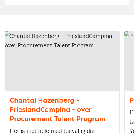
Chantal Hazenberg -
P
FrieslandCampina - over
H
Procurement Talent Program
t
Het is niet helemaal toevallig dat
Y