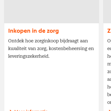
Inkopen in de zorg
Z
Ontdek hoe zorginkoop bijdraagt aan
O
kwaliteit van zorg, kostenbeheersing en
e
leveringszekerheid.
h
m
z
a
h
b
o