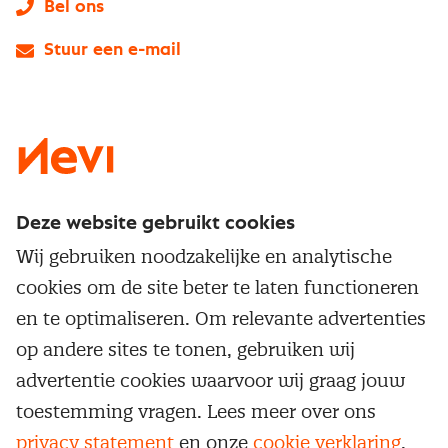
Bel ons
Stuur een e-mail
LinkedIn
X
Instagram
Facebook
YouTube
Deze website gebruikt cookies
Direct naar
Wij gebruiken noodzakelijke en analytische
Service & contact
cookies om de site beter te laten functioneren
Populaire thema's
Over inkoop
en te optimaliseren. Om relevante advertenties
Aanbesteden
Opleidingen en trainingen
op andere sites te tonen, gebruiken wij
Netwerk en communities
Contractmanagement
advertentie cookies waarvoor wij graag jouw
Trainingen
Aanmelden nieuwsbrief
Kostenmanagement
toestemming vragen. Lees meer over ons
Opleidingen
Word lid van Nevi
privacy statement
en onze
cookie verklaring
.
Onderhandelen
Cookievoorkeuren beheren
Onze
algemene