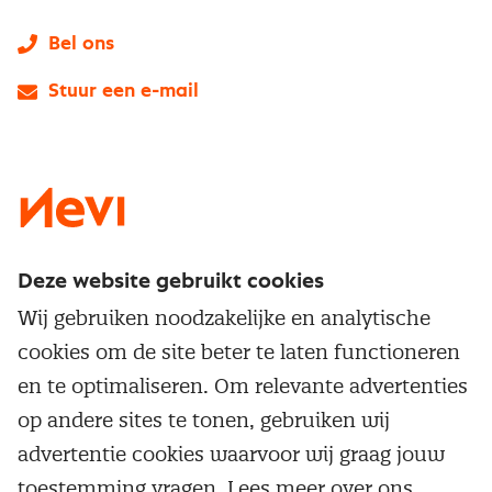
Bel ons
Stuur een e-mail
LinkedIn
X
Instagram
Facebook
YouTube
Deze website gebruikt cookies
Direct naar
Wij gebruiken noodzakelijke en analytische
Service & contact
cookies om de site beter te laten functioneren
Populaire thema's
Over inkoop
en te optimaliseren. Om relevante advertenties
Aanbesteden
Opleidingen en trainingen
op andere sites te tonen, gebruiken wij
Netwerk en communities
Contractmanagement
advertentie cookies waarvoor wij graag jouw
Trainingen
Aanmelden nieuwsbrief
Kostenmanagement
toestemming vragen. Lees meer over ons