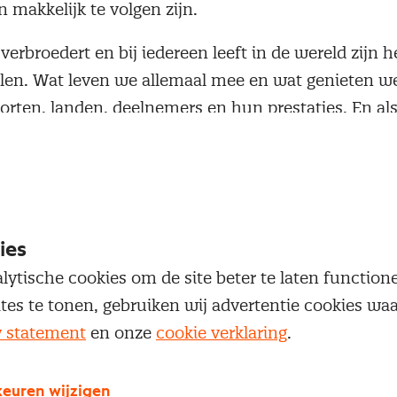
n makkelijk te volgen zijn.
t verbroedert en bij iedereen leeft in de wereld zijn 
en. Wat leven we allemaal mee en wat genieten we 
orten, landen, deelnemers en hun prestaties. En als
Korea naast en met elkaar optrekken dan weet je 
ieve impact creëren. Ik kijk nu al uit naar de volg
 2020 die op dit moment geheel volgens ISO 20400
wordt je toch blij van!
ies
j worden en een positieve duurzame impact op produc
lytische cookies om de site beter te laten functio
creëren? Maar weet je niet hoe en waar te beginnen?
ites te tonen, gebruiken wij advertentie cookies w
 online maatwerkhulp
Webtool ISO 20400
, de imple
y statement
en onze
cookie verklaring
.
e krijgt hiermee inzicht in de eigen inkooppraktijk e
t toepast in de toeleveringsketen. Daarnaast wordt
euren wijzigen