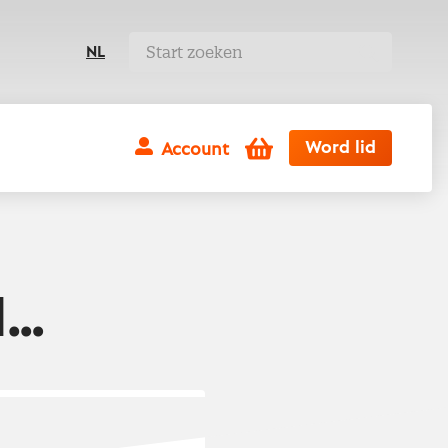
NL
Winkelwagen
Word lid
Account
d…