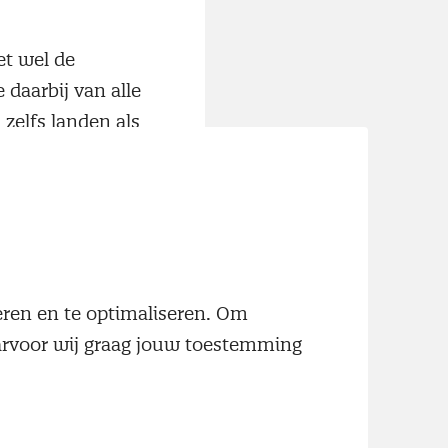
het wel de
daarbij van alle
 zelfs landen als
het kan gewoon:
ende Olympische
 wordt
ten, diensten
neren en te optimaliseren. Om
 Op 4 juni a.s.
aarvoor wij graag jouw toestemming
mentatiecoach
n in de mate
 voorzien in