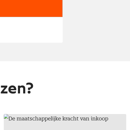
ezen?