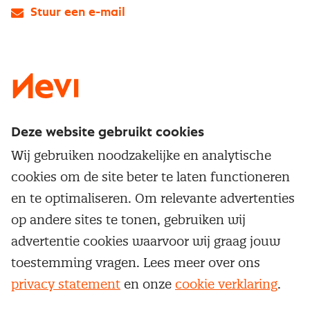
Stuur een e-mail
LinkedIn
X
Instagram
Facebook
YouTube
Deze website gebruikt cookies
Direct naar
Wij gebruiken noodzakelijke en analytische
Service & contact
cookies om de site beter te laten functioneren
Populaire thema's
Over inkoop
en te optimaliseren. Om relevante advertenties
Aanbesteden
Opleidingen en trainingen
op andere sites te tonen, gebruiken wij
Netwerk en communities
Contractmanagement
advertentie cookies waarvoor wij graag jouw
Trainingen
Aanmelden nieuwsbrief
Kostenmanagement
toestemming vragen. Lees meer over ons
Opleidingen
Word lid van Nevi
privacy statement
en onze
cookie verklaring
.
Onderhandelen
Cookievoorkeuren beheren
Onze
algemene
Maatwerk
Nevi PMI®
voorwaarden, cookie- en privacyverklaring
zijn
van toepassing.
Supply management