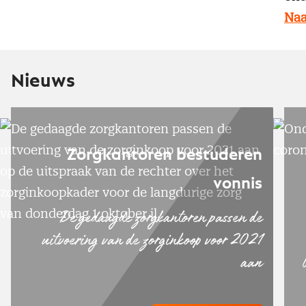
Naa
Nieuws
Zorgkantoren bestuderen
vonnis
De gedaagde zorgkantoren passen de
uitvoering van de zorginkoop voor 2021
aan