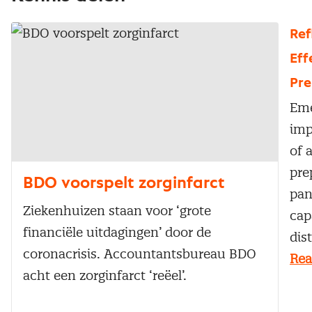
Ref
Eff
Pre
Eme
imp
of 
pre
BDO voorspelt zorginfarct
pan
Ziekenhuizen staan voor ‘grote
cap
financiële uitdagingen’ door de
dis
coronacrisis. Accountantsbureau BDO
Rea
acht een zorginfarct ‘reëel’.