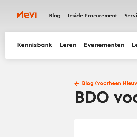
Ga
naar
Nevi
inhoud
Blog
Inside Procurement
Serv
Kennisbank
Leren
Evenementen
L
Blog (voorheen Nieu
BDO voo