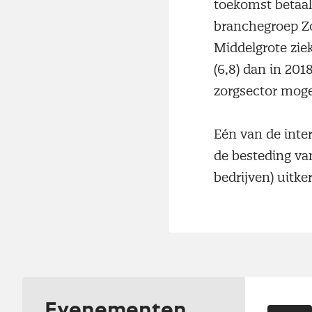
toekomst betaalb
branchegroep Z
Middelgrote zie
(6,8) dan in 201
zorgsector mog
Eén van de inte
de besteding va
bedrijven) uitke
Evenementen