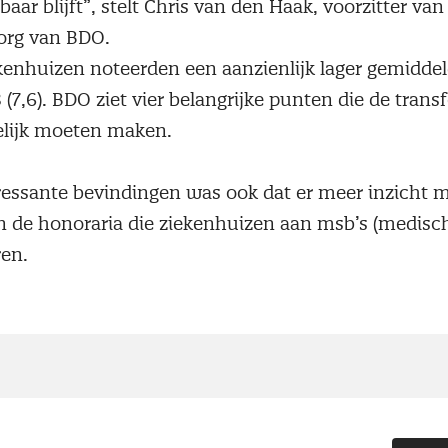
aar blijft”, stelt Chris van den Haak, voorzitter van
org van BDO.
kenhuizen noteerden een aanzienlijk lager gemiddeld
8 (7,6). BDO ziet vier belangrijke punten die de tran
elijk moeten maken.
ressante bevindingen was ook dat er meer inzicht 
n de honoraria die ziekenhuizen aan msb’s (medisch
ren.