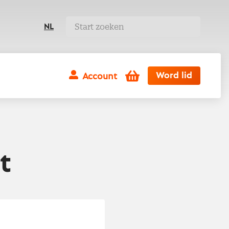
NL
Winkelwagen
Word lid
Account
t