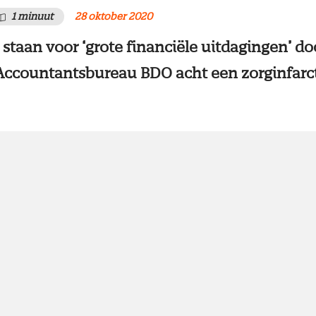
1 minuut
28 oktober 2020
staan voor ‘grote financiële uitdagingen’ do
 Accountantsbureau BDO acht een zorginfarct ‘