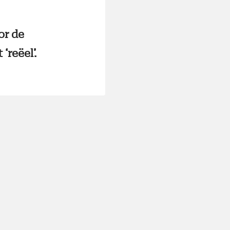
or de
reëel’.