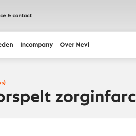
ice & contact
eden
Incompany
Over Nevi
ws)
rspelt zorginfarc