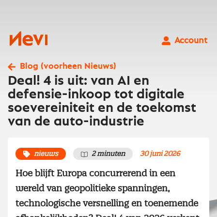
Ga
naar
inhoud
Nevi
Account
Blog (voorheen Nieuws)
Deal! 4 is uit: van AI en
defensie-inkoop tot digitale
soevereiniteit en de toekomst
van de auto-industrie
nieuws
2 minuten
30 juni 2026
Hoe blijft Europa concurrerend in een
wereld van geopolitieke spanningen,
technologische versnelling en toenemende