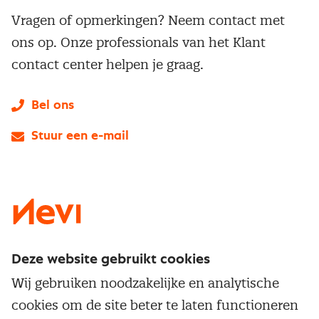
Vragen of opmerkingen? Neem contact met
ons op. Onze professionals van het Klant
contact center helpen je graag.
Bel ons
Stuur een e-mail
LinkedIn
X
Instagram
Facebook
YouTube
Deze website gebruikt cookies
Direct naar
Wij gebruiken noodzakelijke en analytische
Service & contact
cookies om de site beter te laten functioneren
Populaire thema's