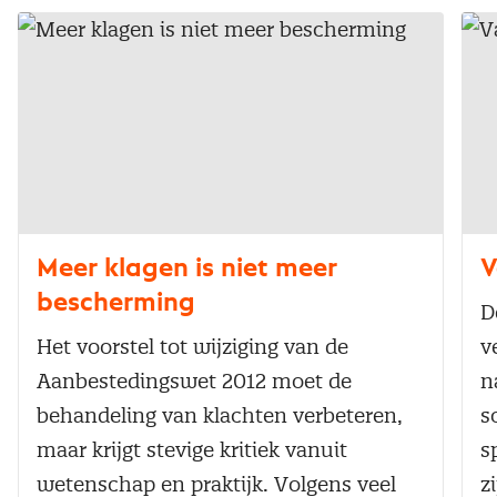
Meer klagen is niet meer
V
bescherming
D
Het voorstel tot wijziging van de
v
Aanbestedingswet 2012 moet de
n
behandeling van klachten verbeteren,
s
maar krijgt stevige kritiek vanuit
s
wetenschap en praktijk. Volgens veel
z