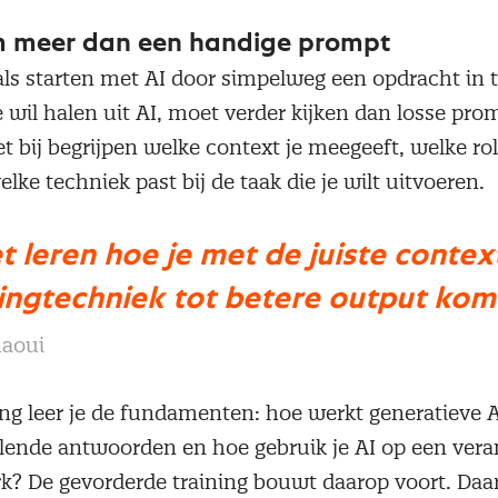
m meer dan een handige prompt
als starten met AI door simpelweg een opdracht in 
 wil halen uit AI, moet verder kijken dan losse pro
t bij begrijpen welke context je meegeeft, welke rol 
e techniek past bij de taak die je wilt uitvoeren.
t leren hoe je met de juiste context
ngtechniek tot betere output komt
haoui
ing leer je de fundamenten: hoe werkt generatieve 
llende antwoorden en hoe gebruik je AI op een ver
rk? De gevorderde training bouwt daarop voort. Daa