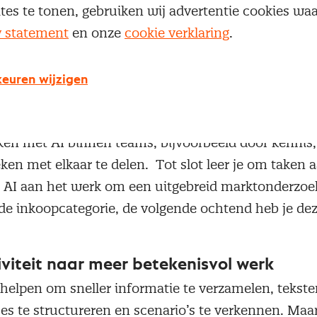
ites te tonen, gebruiken wij advertentie cookies w
techniek past daarbij?” Die aanpak helpt deelneme
y statement
en onze
cookie verklaring
.
 hun dagelijkse praktijk. Daarmee ontstaat meer gri
wen in het gebruik van AI.
euren wijzigen
 training wordt die toepassing verder verdiept. De 
n langer en vragen meer van deelnemers. Ook is e
n met AI binnen teams, bijvoorbeeld door kennis,
en met elkaar te delen. Tot slot leer je om taken a
et AI aan het werk om een uitgebreid marktonderzoek
de inkoopcategorie, de volgende ochtend heb je dez
viteit naar meer betekenisvol werk
 helpen om sneller informatie te verzamelen, tekste
ses te structureren en scenario’s te verkennen. Maa