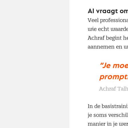
AI vraagt o
Veel profession
wie echt waarde
Achraf begint he
aannemen en welk
“Je moe
prompti
Achraf Tal
In de basistrain
je soms verschi
manier in je we