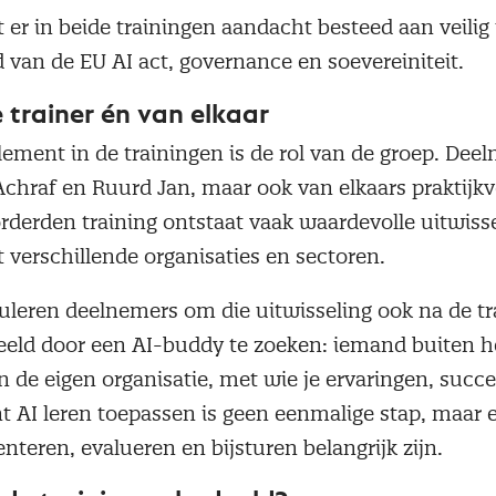
 er in beide trainingen aandacht besteed aan veilig
d van de EU AI act, governance en soevereiniteit.
 trainer én van elkaar
ement in de trainingen is de rol van de groep. Dee
 Achraf en Ruurd Jan, maar ook van elkaars praktijk
orderden training ontstaat vaak waardevolle uitwiss
t verschillende organisaties en sectoren.
uleren deelnemers om die uitwisseling ook na de tr
beeld door een AI-buddy te zoeken: iemand buiten h
ten de eigen organisatie, met wie je ervaringen, suc
t AI leren toepassen is geen eenmalige stap, maar 
teren, evalueren en bijsturen belangrijk zijn.