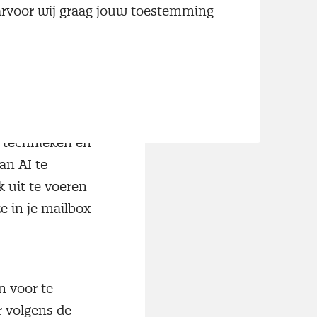
aarvoor wij graag jouw toestemming
rs om AI direct
p op de output
oefeningen zijn
r meer aandacht
 technieken en
an AI te
 uit te voeren
e in je mailbox
n voor te
r volgens de