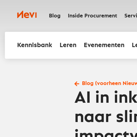
Ga
naar
Nevi
inhoud
Blog
Inside Procurement
Serv
Kennisbank
Leren
Evenementen
L
Blog (voorheen Nieu
AI in i
naar sli
impactv