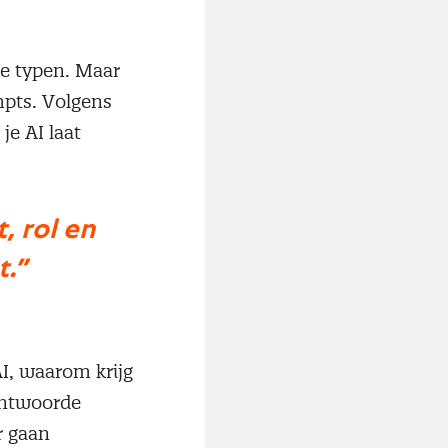
te typen. Maar
mpts. Volgens
je AI laat
, rol en
.”
AI, waarom krijg
antwoorde
r gaan