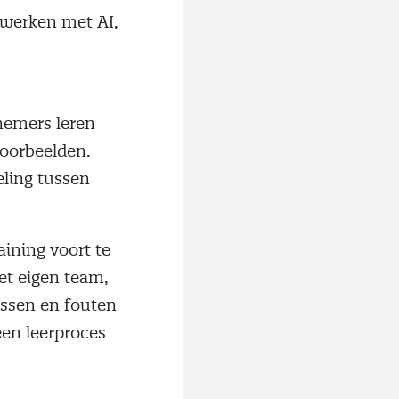
 werken met AI,
lnemers leren
voorbeelden.
eling tussen
aining voort te
et eigen team,
cessen en fouten
een leerproces