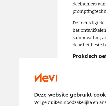
deelnemers aan
promptingtechn
De focus ligt d
het ontwikkelen 
samenvatten, an
daar het beste b
Praktisch oe
De trainingen zi
luisteren. Deel
schrijf-, analy
managen, levera
organisatiedoele
Deze website gebruikt cook
Wij gebruiken noodzakelijke en ana
“We vragen deel