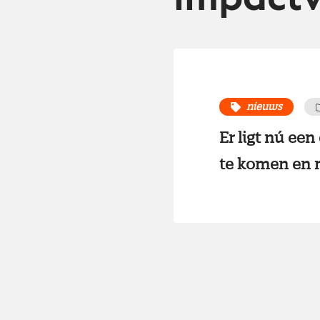
nieuws
Er ligt nú ee
te komen en m