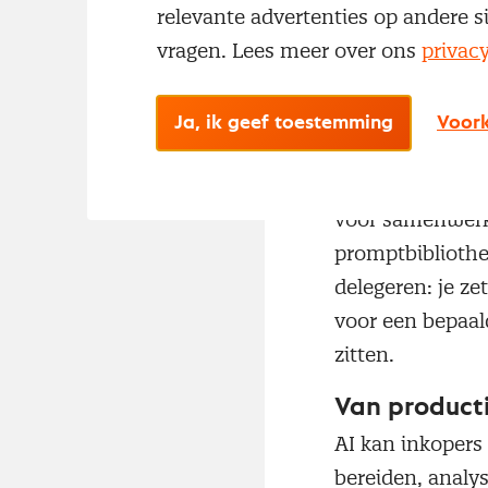
relevante advertenties op andere s
Welke prompting
vragen. Lees meer over ons
privac
te koppelen aan
én meer vertrou
Ja, ik geef toestemming
Voork
In de gevorderde
complexer, dure
voor samenwerke
promptbibliothek
delegeren: je z
voor een bepaal
zitten.
Van producti
AI kan inkopers
bereiden, analy