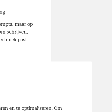
ing
rompts, maar op
om schrijven,
echniek past
eelnemers alleen
week. Denk aan
om contracten te
men of een
neren en te optimaliseren. Om
moet uitvoeren.