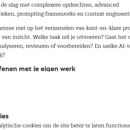
 de slag met complexere opdrachten, advanced
ieken, prompting frameworks en context engineer
aarmee niet op het verzamelen van kant-en-klare p
van inzicht. Welke taak wil je uitvoeren? Gaat het 
alyseren, reviewen of voorbereiden? En welke AI-t
ij?
fenen met je eigen werk
jn nadrukkelijk geen theoretische sessies waarin d
nemers oefenen juist met taken uit hun eigen werk
se-, review- of samenvattaken of wat je nodig hebt 
nciers te beoordelen en make or buy besluit te ne
n te vertalen naar je inkoopstrategie.
ies
lytische cookies om de site beter te laten functio
nemers: bedenk een taak die je deze week toch al 