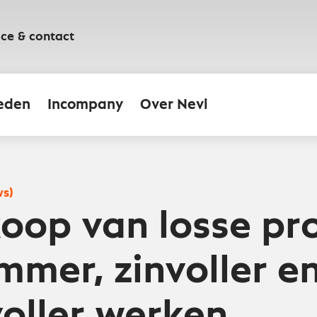
ice & contact
eden
Incompany
Over Nevi
ws)
nkoop van losse p
mmer, zinvoller e
oller werken