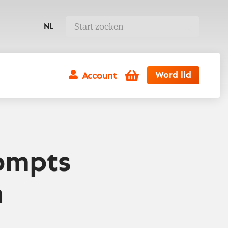
NL
Winkelwagen
Word lid
Account
rompts
n