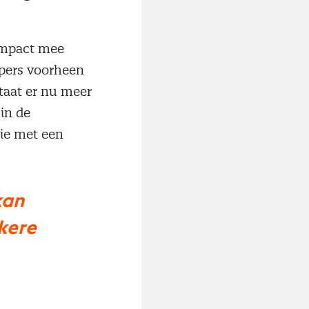
 impact mee
opers voorheen
taat er nu meer
in de
tie met een
kan
ukere