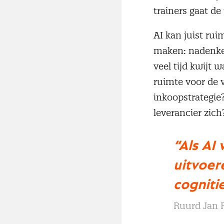
trainers gaat de
AI kan juist ru
maken: nadenken
veel tijd kwijt
ruimte voor de v
inkoopstrategie?
leverancier zic
“Als AI
uitvoere
cogniti
Ruurd Jan