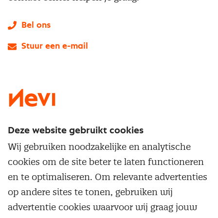
Bel ons
Stuur een e-mail
LinkedIn
X
Instagram
Facebook
YouTube
Deze website gebruikt cookies
Direct naar
Wij gebruiken noodzakelijke en analytische
Service & contact
cookies om de site beter te laten functioneren
Populaire thema's
Over inkoop
en te optimaliseren. Om relevante advertenties
Aanbesteden
Opleidingen en trainingen
op andere sites te tonen, gebruiken wij
Netwerk en communities
Contractmanagement
advertentie cookies waarvoor wij graag jouw
Trainingen
Aanmelden nieuwsbrief