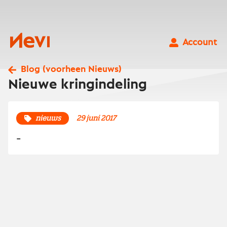
Ga
naar
inhoud
Nevi
Account
Blog (voorheen Nieuws)
Nieuwe kringindeling
nieuws
29 juni 2017
-