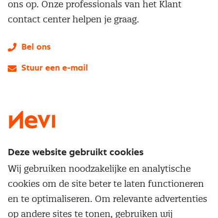
ons op. Onze professionals van het Klant
contact center helpen je graag.
Bel ons
Stuur een e-mail
LinkedIn
X
Instagram
Facebook
YouTube
Deze website gebruikt cookies
Direct naar
Wij gebruiken noodzakelijke en analytische
Service & contact
cookies om de site beter te laten functioneren
Populaire thema's
Over inkoop
en te optimaliseren. Om relevante advertenties
Aanbesteden
Opleidingen en trainingen
op andere sites te tonen, gebruiken wij
Netwerk en communities