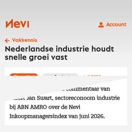
Ga
naar
inhoud
Nevi
Account
Vakkennis
Nederlandse industrie houdt
snelle groei vast
artikel
3 minuten
juli 2026
Lees het redactioneel commentaar van
Albert Jan Swart, sectoreconoom industrie
bij ABN AMRO over de Nevi
Inkoopmanagersindex van juni 2026.