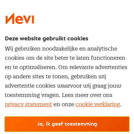
LinkedIn
X
Instagram
Facebook
YouTube
Deze website gebruikt cookies
Direct naar
Wij gebruiken noodzakelijke en analytische
Service & contact
cookies om de site beter te laten functioneren
Populaire thema's
Over inkoop
en te optimaliseren. Om relevante advertenties
Aanbesteden
Opleidingen en trainingen
op andere sites te tonen, gebruiken wij
Netwerk en communities
Contractmanagement
advertentie cookies waarvoor wij graag jouw
Trainingen
Aanmelden nieuwsbrief
Kostenmanagement
toestemming vragen. Lees meer over ons
Opleidingen
Word lid van Nevi
privacy statement
en onze
cookie verklaring
.
Onderhandelen
Cookievoorkeuren beheren
Onze
algemene
Maatwerk
Nevi PMI®
voorwaarden, cookie- en privacyverklaring
zijn
van toepassing.
Supply management
Examens
Inkoop vacatures
© Nevi.nl
Ja, ik geef toestemming
Vrijstellingen
Opzeggen lidmaatschap