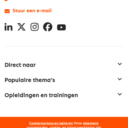
Stuur een e-mail
LinkedIn
X
Instagram
Facebook
YouTube
Direct naar
Service & contact
Populaire thema's
Over inkoop
Aanbesteden
Opleidingen en trainingen
Netwerk en communities
Contractmanagement
Trainingen
Aanmelden nieuwsbrief
Kostenmanagement
Opleidingen
Word lid van Nevi
Onderhandelen
Cookievoorkeuren beheren
Onze
algemene
Maatwerk
voorwaarden, cookie- en privacyverklaring
zijn