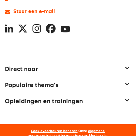
Stuur een e-mail
LinkedIn
X
Instagram
Facebook
YouTube
Direct naar
Service & contact
Populaire thema's
Over inkoop
Aanbesteden
Opleidingen en trainingen
Netwerk en communities
Contractmanagement
Trainingen
Aanmelden nieuwsbrief
Kostenmanagement
Opleidingen
Word lid van Nevi
Onderhandelen
Cookievoorkeuren beheren
Onze
algemene
Maatwerk
voorwaarden, cookie- en privacyverklaring
zijn