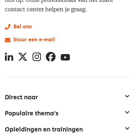
contact center helpen je graag.
Bel ons
Stuur een e-mail
LinkedIn
X
Instagram
Facebook
YouTube
Direct naar
Service & contact
Populaire thema's
Over inkoop
Aanbesteden
Opleidingen en trainingen
Netwerk en communities