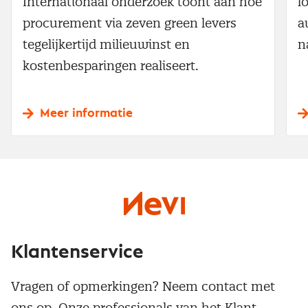
Internationaal onderzoek toont aan hoe
l
procurement via zeven green levers
a
tegelijkertijd milieuwinst en
n
kostenbesparingen realiseert.
Meer informatie
Klantenservice
Vragen of opmerkingen? Neem contact met
ons op. Onze professionals van het Klant