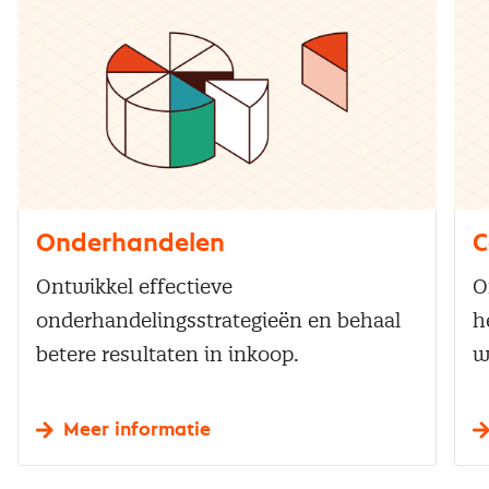
Onderhandelen
C
Ontwikkel effectieve
O
onderhandelingsstrategieën en behaal
h
betere resultaten in inkoop.
w
Meer informatie