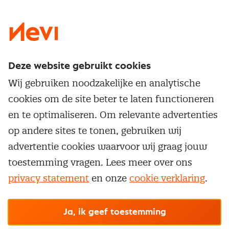
LinkedIn
X
Instagram
Facebook
YouTube
Deze website gebruikt cookies
Direct naar
Wij gebruiken noodzakelijke en analytische
Service & contact
cookies om de site beter te laten functioneren
Populaire thema's
Over inkoop
en te optimaliseren. Om relevante advertenties
Aanbesteden
Opleidingen en trainingen
op andere sites te tonen, gebruiken wij
Netwerk en communities
Contractmanagement
advertentie cookies waarvoor wij graag jouw
Trainingen
Aanmelden nieuwsbrief
Kostenmanagement
toestemming vragen. Lees meer over ons
Opleidingen
Word lid van Nevi
privacy statement
en onze
cookie verklaring
.
Onderhandelen
Cookievoorkeuren beheren
Onze
algemene
Maatwerk
Nevi PMI®
voorwaarden, cookie- en privacyverklaring
zijn
van toepassing.
Supply management
Examens
Inkoop vacatures
© Nevi.nl
Ja, ik geef toestemming
Vrijstellingen
Opzeggen lidmaatschap