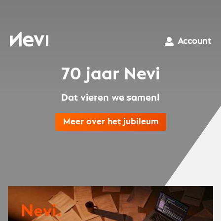
Ga
naar
inhoud
Nevi
Account
70 jaar Nevi
Dat vieren we samen!
Meer over het jubileum