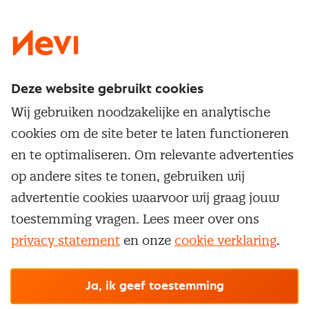
LinkedIn
X
Instagram
Facebook
YouTube
Deze website gebruikt cookies
Direct naar
Wij gebruiken noodzakelijke en analytische
Service & contact
cookies om de site beter te laten functioneren
Populaire thema's
Over inkoop
en te optimaliseren. Om relevante advertenties
Aanbesteden
Opleidingen en trainingen
op andere sites te tonen, gebruiken wij
Netwerk en communities
Contractmanagement
advertentie cookies waarvoor wij graag jouw
Trainingen
Aanmelden nieuwsbrief
Kostenmanagement
toestemming vragen. Lees meer over ons
Opleidingen
Word lid van Nevi
privacy statement
en onze
cookie verklaring
.
Onderhandelen
Cookievoorkeuren beheren
Onze
algemene
Maatwerk
Nevi PMI®
voorwaarden, cookie- en privacyverklaring
zijn
van toepassing.
Supply management
Examens
Inkoop vacatures
© Nevi.nl
Ja, ik geef toestemming
Vrijstellingen
Opzeggen lidmaatschap