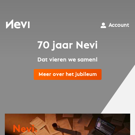
Ga
naar
inhoud
Nevi
Account
70 jaar Nevi
Dat vieren we samen!
Meer over het jubileum