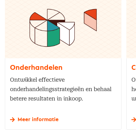
Onderhandelen
C
Ontwikkel effectieve
O
onderhandelingsstrategieën en behaal
h
betere resultaten in inkoop.
w
Meer informatie