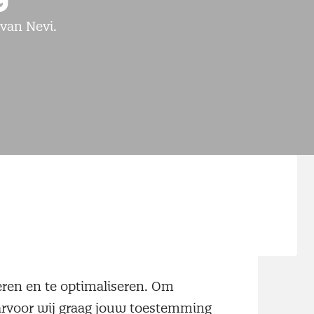
 van Nevi.
Webinar Hystrix en parallelle inkoop
Webinar, Online
neren en te optimaliseren. Om
aarvoor wij graag jouw toestemming