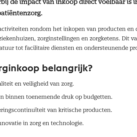
ij de impact van inkoop direct voelbaar is i
patiëntenzorg.
activiteiten rondom het inkopen van producten en 
 ziekenhuizen, zorginstellingen en zorgketens. Dit v
tuur tot facilitaire diensten en ondersteunende pr
rginkoop belangrijk?
teit en veiligheid van zorg.
en binnen toenemende druk op budgetten.
eringscontinuïteit van kritische producten.
novatie in zorg en technologie.