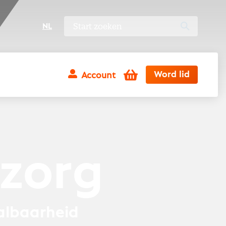
NL
Winkelwagen
Word lid
Account
 zorg
aalbaarheid