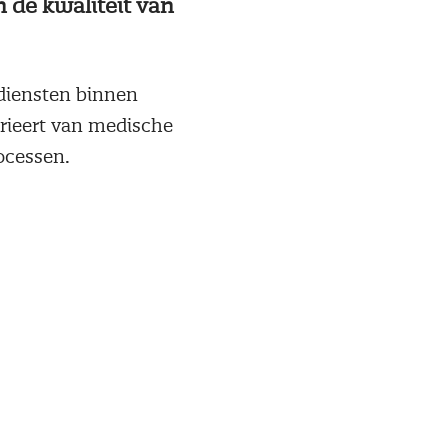
n de kwaliteit van
diensten binnen
arieert van medische
ocessen.