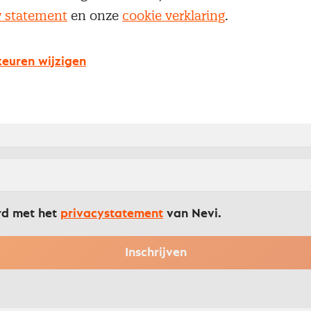
y statement
en onze
cookie verklaring
.
euwsbrief
euren wijzigen
te gehouden worden van zorg-gerelateerd nieuws? 
rief
rd met het
privacystatement
van Nevi.
Inschrijven