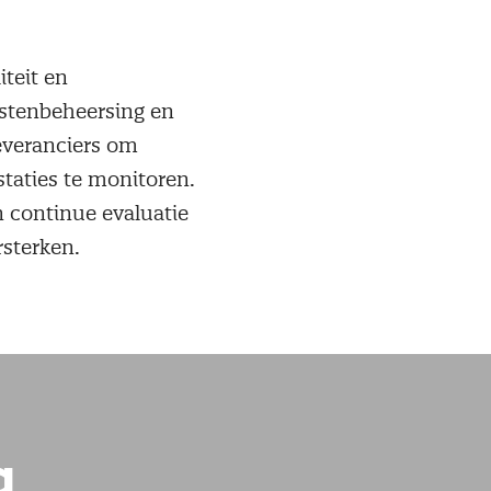
teit en
ostenbeheersing en
everanciers om
staties te monitoren.
 continue evaluatie
rsterken.
g