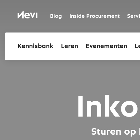
Ga
naar
Nevi
inhoud
Blog
Inside Procurement
Serv
Kennisbank
Leren
Evenementen
L
Inko
Sturen op 