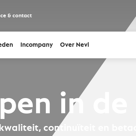
ice & contact
eden
Incompany
Over Nevi
pen in de
kwaliteit, continuïteit en bet