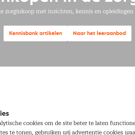
je zorginkoop met inzichten, kennis en opleidingen
Kennisbank artikelen
Naar het leeraanbod
Nevi CPD event: Fraude en integriteit
29
Nevi House of Procurement, Zeist, ZEIST
SEP.
ies
lytische cookies om de site beter te laten functio
ites te tonen, gebruiken wij advertentie cookies w