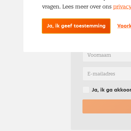
vragen. Lees meer over ons
privac
Ontvang de ni
Ja, ik geef toestemming
Voork
Wil je op de hoog
periodieke nieuwsb
Ja, ik ga akkoo