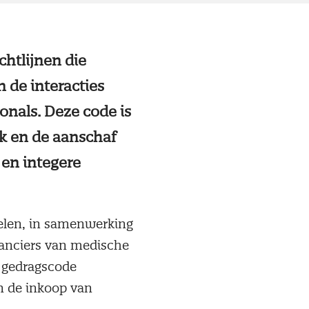
htlijnen die
 de interacties
nals. Deze code is
ik en de aanschaf
en integere
elen, in samenwerking
ranciers van medische
e gedragscode
n de inkoop van