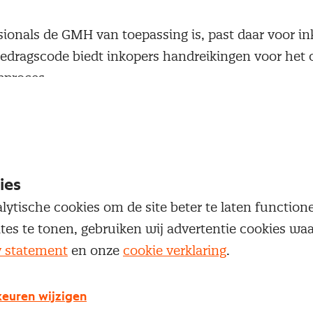
ionals de GMH van toepassing is, past daar voor i
gedragscode biedt inkopers handreikingen voor he
pproces.
ideeën, dan horen we dat graag via
zorg@nevi.nl
. 
ng en modules verder verbeteren.
ies
lytische cookies om de site beter te laten functio
ites te tonen, gebruiken wij advertentie cookies w
y statement
en onze
cookie verklaring
.
euren wijzigen