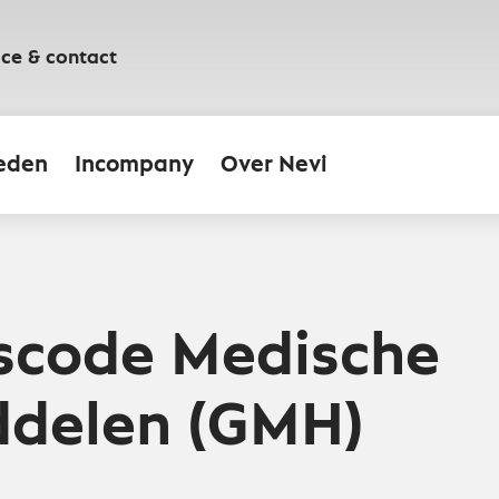
ice & contact
eden
Incompany
Over Nevi
scode Medische
ddelen (GMH)