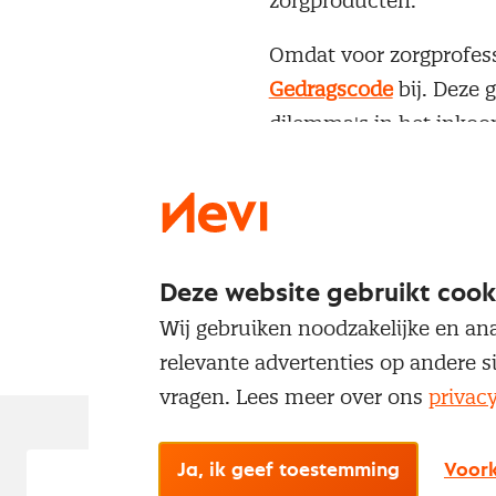
zorgproducten.
Omdat voor zorgprofess
Gedragscode
bij. Deze 
dilemma's in het inkoo
Heb je opmerkingen of 
voorwaarden, toelichti
Documenten
Deze website gebruikt cook
Nevi Gedragscode
Wij gebruiken noodzakelijke en ana
relevante advertenties op andere s
vragen. Lees meer over ons
privac
Ja, ik geef toestemming
Voork