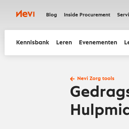
Ga
naar
Nevi
inhoud
Blog
Inside Procurement
Serv
Kennisbank
Leren
Evenementen
L
Nevi Zorg tools
Gedrag
Hulpmi