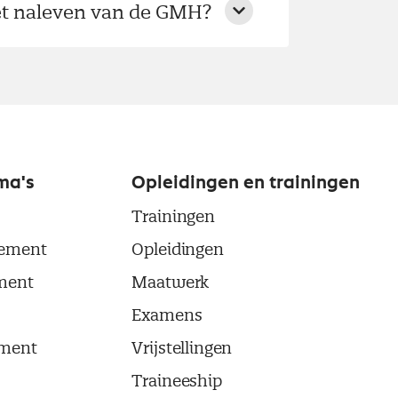
iet naleven van de GMH?
ma's
Opleidingen en trainingen
Trainingen
ement
Opleidingen
ment
Maatwerk
Examens
ment
Vrijstellingen
Traineeship