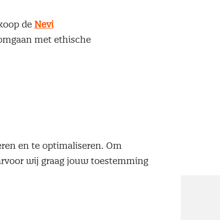
nkoop de
Nevi
t omgaan met ethische
Zo kunnen we de
neren en te optimaliseren. Om
aarvoor wij graag jouw toestemming