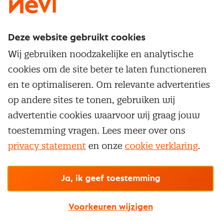
Deze website gebruikt cookies
Direct naar
Wij gebruiken noodzakelijke en analytische
Service & contact
cookies om de site beter te laten functioneren
Populaire thema's
Over inkoop
en te optimaliseren. Om relevante advertenties
Aanbesteden
Opleidingen en trainingen
op andere sites te tonen, gebruiken wij
Netwerk en communities
Contractmanagement
advertentie cookies waarvoor wij graag jouw
Trainingen
Aanmelden nieuwsbrief
Kostenmanagement
toestemming vragen. Lees meer over ons
Opleidingen
Word lid van Nevi
privacy statement
en onze
cookie verklaring
.
Onderhandelen
Cookievoorkeuren beheren
Onze
algemene
Maatwerk
Nevi PMI®
voorwaarden, cookie- en privacyverklaring
zijn
van toepassing.
Supply management
Examens
Inkoop vacatures
© Nevi.nl
Ja, ik geef toestemming
Vrijstellingen
Opzeggen lidmaatschap
Voorkeuren wijzigen
Traineeship