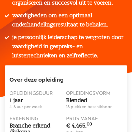
organiseren en succesvol uit te voeren.
vaardigheden om een optimaal
onderhandelingsresultaat te behalen.
je persoonlijk leiderschap te vergroten door
vaardigheid in gespreks- en
luistertechnieken en zelfreflectie.
Over deze opleiding
OPLEIDINGSDUUR
OPLEIDINGSVORM
1 jaar
Blended
4-6 uur per week
16 plekken beschikbaar
ERKENNING
PRIJS VANAF
00
Branche erkend
€ 4.465,
diploma