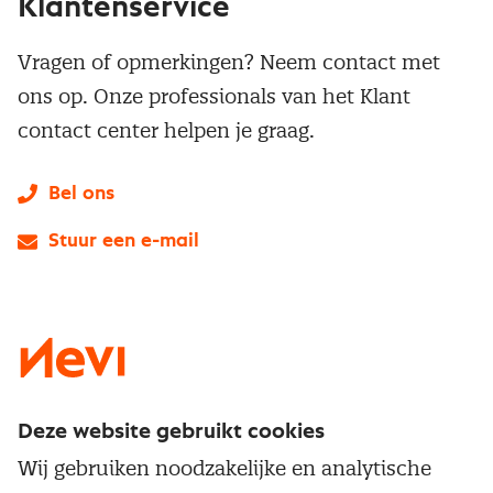
Klantenservice
Vragen of opmerkingen? Neem contact met
ons op. Onze professionals van het Klant
contact center helpen je graag.
Bel ons
Stuur een e-mail
LinkedIn
X
Instagram
Facebook
YouTube
Deze website gebruikt cookies
Direct naar
Wij gebruiken noodzakelijke en analytische
Service & contact