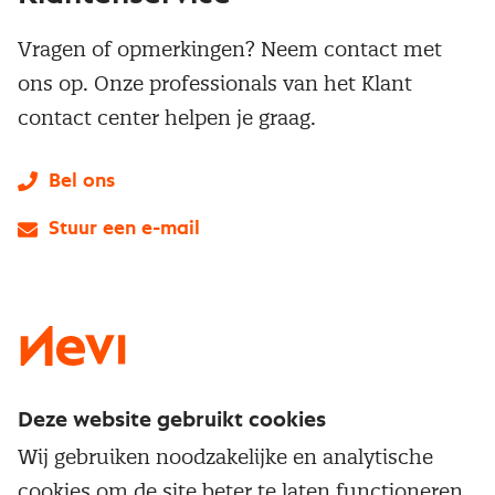
Vragen of opmerkingen? Neem contact met
ons op. Onze professionals van het Klant
contact center helpen je graag.
Bel ons
Stuur een e-mail
LinkedIn
X
Instagram
Facebook
YouTube
Deze website gebruikt cookies
Direct naar
Wij gebruiken noodzakelijke en analytische
Service & contact
cookies om de site beter te laten functioneren