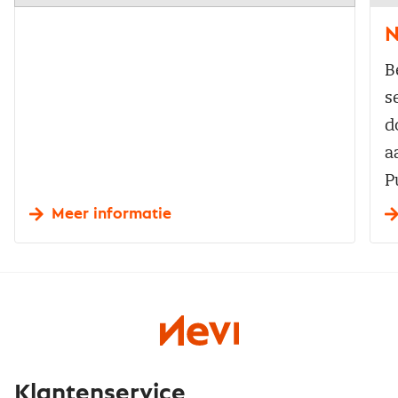
N
B
s
d
a
P
Meer informatie
Klantenservice