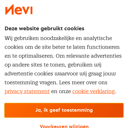
Deze website gebruikt cookies
Direct naar
Wij gebruiken noodzakelijke en analytische
Service & contact
cookies om de site beter te laten functioneren
Populaire thema's
Over inkoop
en te optimaliseren. Om relevante advertenties
Aanbesteden
Opleidingen en trainingen
op andere sites te tonen, gebruiken wij
Netwerk en communities
Contractmanagement
advertentie cookies waarvoor wij graag jouw
Trainingen
Aanmelden nieuwsbrief
Kostenmanagement
toestemming vragen. Lees meer over ons
Opleidingen
Word lid van Nevi
privacy statement
en onze
cookie verklaring
.
Onderhandelen
Cookievoorkeuren beheren
Onze
algemene
Maatwerk
Nevi PMI®
voorwaarden, cookie- en privacyverklaring
zijn
van toepassing.
Supply management
Examens
Inkoop vacatures
© Nevi.nl
Ja, ik geef toestemming
Vrijstellingen
Opzeggen lidmaatschap
Voorkeuren wijzigen
Traineeship