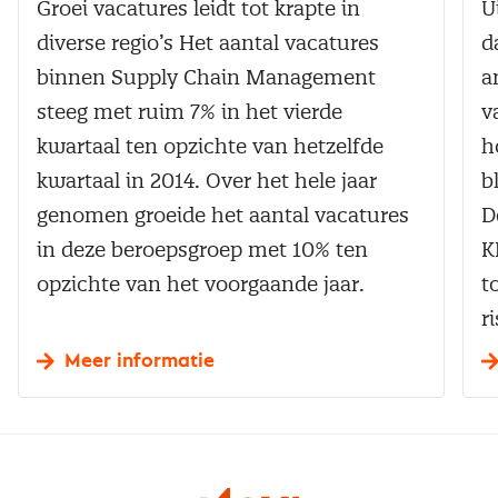
Groei vacatures leidt tot krapte in
U
diverse regio’s Het aantal vacatures
d
binnen Supply Chain Management
a
steeg met ruim 7% in het vierde
v
kwartaal ten opzichte van hetzelfde
h
kwartaal in 2014. Over het hele jaar
b
genomen groeide het aantal vacatures
D
in deze beroepsgroep met 10% ten
K
opzichte van het voorgaande jaar.
t
r
Meer informatie