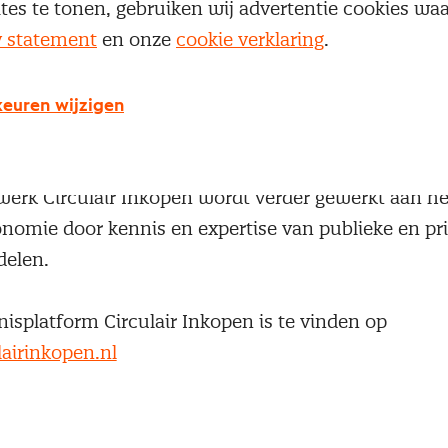
ites te tonen, gebruiken wij advertentie cookies w
un functie.
y statement
en onze
cookie verklaring
.
kopen.nl is een initiatief van het Versnellingsnetwerk
volg is op de Green Deal Circulair Inkopen (GDCI). D
euren wijzigen
nitiatiefnemers Rijkswaterstaat, PIANOo, Nevi e
derd miljoen euro aan goederen circulair ingekocht.
werk Circulair Inkopen wordt verder gewerkt aan h
onomie door kennis en expertise van publieke en pri
delen.
isplatform Circulair Inkopen is te vinden op
airinkopen.nl