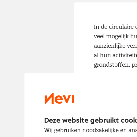
In de circulair
veel mogelijk h
aanzienlijke ver
al hun activite
grondstoffen, p
Ikwilcirculairin
inkoopproces. D
toeleveranciers.
eindgebruikers 
Deze website gebruikt cook
praktijkvoorbeel
Wij gebruiken noodzakelijke en ana
inkoopadviseurs