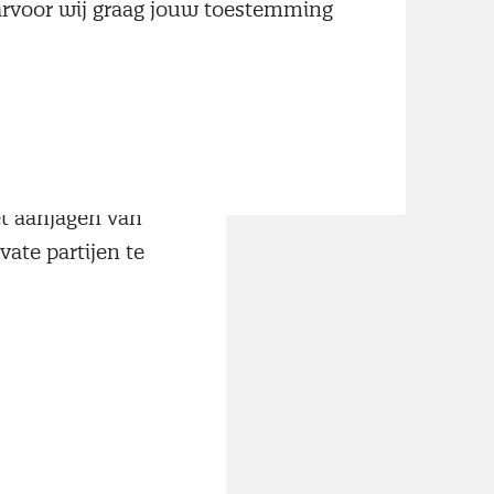
aarvoor wij graag jouw toestemming
 Circulair
ankzij dit
n MVO Nederland
 In het
et aanjagen van
vate partijen te