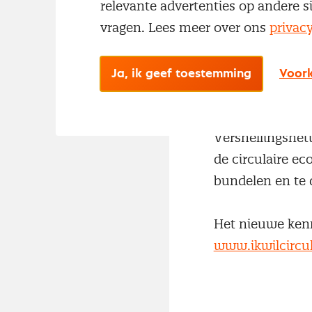
relevante advertenties op andere s
toegespitst op h
vragen. Lees meer over ons
privac
Ikwilcirculairin
Inkopen, een ver
Ja, ik geef toestemming
Voork
programma van i
is circa driehon
Versnellingsnet
de circulaire ec
bundelen en te 
Het nieuwe kenn
www.ikwilcircul