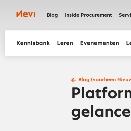
Ga
naar
Nevi
inhoud
Blog
Inside Procurement
Serv
Kennisbank
Leren
Evenementen
L
Blog (voorheen Nieu
Platfor
gelance