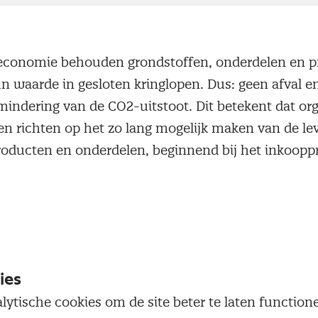
e economie behouden grondstoffen, onderdelen en 
un waarde in gesloten kringlopen. Dus: geen afval e
mindering van de CO2-uitstoot. Dit betekent dat org
iten richten op het zo lang mogelijk maken van de l
roducten en onderdelen, beginnend bij het inkoopp
kopen.nl richt zich op iedereen die betrokken is bij h
at gaat dus niet alleen over eindgebruikers maar oo
 Die laatste groep moet bijvoorbeeld circulair inko
een circulair aanbod te kunnen doen. Van stappenp
ies
den tot artikelen en events: op de website vinden 
lytische cookies om de site beter te laten functio
, sales- en mvo-managers, en beleidsmakers infor