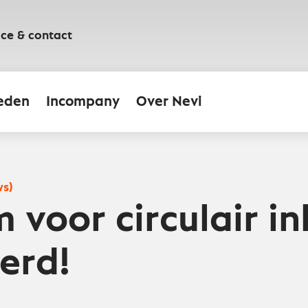
ice & contact
eden
Incompany
Over Nevi
ws)
m voor circulair i
erd!