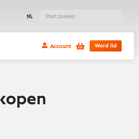
NL
Winkelwagen
Word lid
Account
nkopen