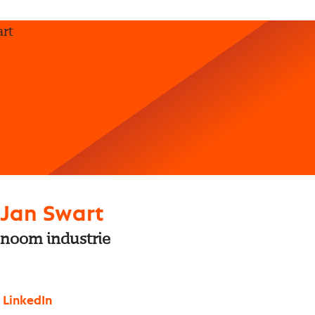
 Jan Swart
noom industrie
 LinkedIn