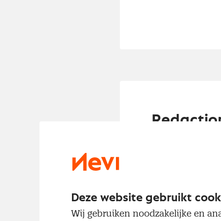
Redactio
sectorec
De Nevi Inkoopm
ten opzichte van
De vraag groeit,
Deze website gebruikt cook
record bereikte.
Wij gebruiken noodzakelijke en ana
records. Door sc