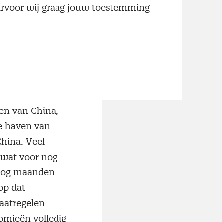
aarvoor wij graag jouw toestemming
jzen om de eigen
zijn er ook
ten
vaart. Een
en van China,
e haven van
China. Veel
 wat voor nog
 nog maanden
op dat
aatregelen
omieën volledig