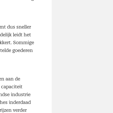
mt dus sneller
elijk leidt het
akkert. Sommige
stelde goederen
en aan de
 capaciteit
ndse industrie
ches inderdaad
ijzen verder