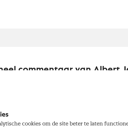
neel commentaar van Albert J
onoom industrie bij ABN AMRO
anagersindex voor de Nederlandse industrie daalde 
 de recordstand in mei, maar duidt nog steeds op ze
 zoals blijkt uit de deelindicator voor nieuwe orders
ies
 Levertijden, inkoop- en afzetprijzen bereikten ev
lytische cookies om de site beter te laten functio
haarste en lange levertijden nemen de inkoopprijze