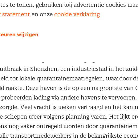
ites te tonen, gebruiken wij advertentie cookies w
beren die kosten door te berekenen in de afzetpri
y statement
en onze
cookie verklaring
.
e houden.
ketens nog steeds ontregeld
euren wijzigen
ns zijn nog steeds ernstig ontregeld. Behalve chips 
ismaterialen als hout en kunststoffen. In juni raak
ns verder ontregeld door vertraging in de container
itbraak in Shenzhen, een industriestad in het zuid
eid tot lokale quarantainemaatregelen, waardoor d
d raakte. Deze haven is de op een na grootste van 
robeerden lading via andere havens te vervoeren,
zorgde. Veel vracht is weken vertraagd en het kan
e schepen weer volgens planning varen. Het lijkt er
ens nog vaker ontregeld worden door quarantainem
 alle transportmedewerkers in de belangrijkste econ