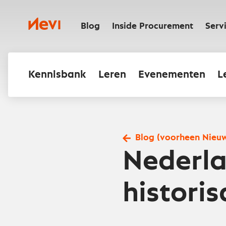
Ga
naar
Nevi
inhoud
Blog
Inside Procurement
Serv
Kennisbank
Leren
Evenementen
L
Blog (voorheen Nieu
Nederla
histori