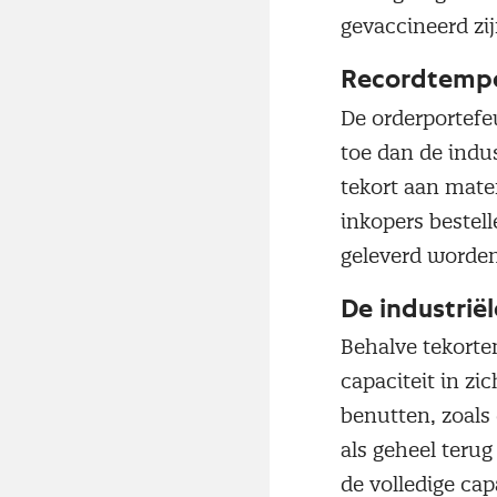
gevaccineerd zi
Recordtemp
De orderportefeu
toe dan de indus
tekort aan mate
inkopers bestel
geleverd worde
De industrië
Behalve tekorte
capaciteit in zi
benutten, zoals 
als geheel terug
de volledige ca