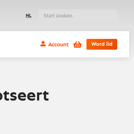
NL
Winkelwagen
Word lid
Account
otseert