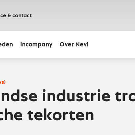
ice & contact
eden
Incompany
Over Nevi
ws)
ndse industrie tr
sche tekorten