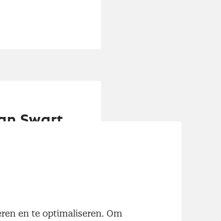
an Swart,
in juni licht
er snelle groei.
, die een nieuw
eneens nieuwe
neren en te optimaliseren. Om
n snel toe.