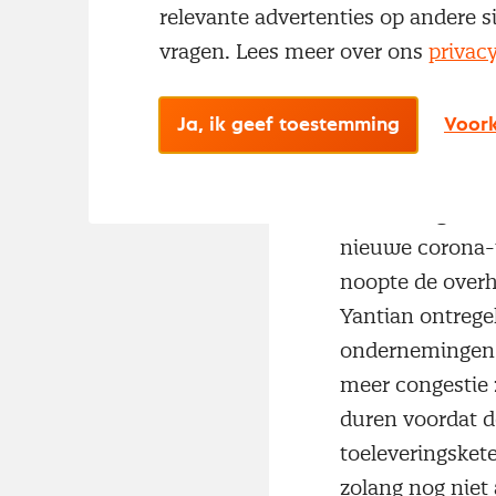
relevante advertenties op andere s
Ondernemers pro
vragen. Lees meer over ons
privac
marge op peil t
Toeleverings
Ja, ik geef toestemming
Voork
Toeleveringskete
tekorten aan bas
toeleveringskete
nieuwe corona-u
noopte de overh
Yantian ontregel
ondernemingen p
meer congestie 
duren voordat d
toeleveringsket
zolang nog niet