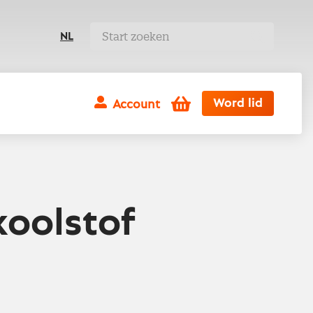
NL
Winkelwagen
Word lid
Account
koolstof