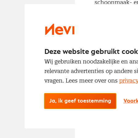
schoonmaak- en
bedoeld om merk
principes van d
grondstoffen vo
chemicaliën die
bron van koolst
Deze website gebruikt cook
Inkoopsa
Wij gebruiken noodzakelijke en ana
Dit eerste initi
relevante advertenties op andere s
netto-uitstoot 
vragen. Lees meer over ons
privac
worden gebruik
deel van de CO2
Ja, ik geef toestemming
Voork
verwezenlijken. 
de samenwerkin