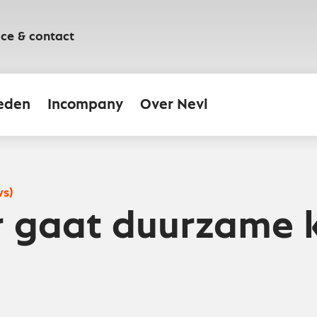
ice & contact
eden
Incompany
Over Nevi
ws)
r gaat duurzame 
n