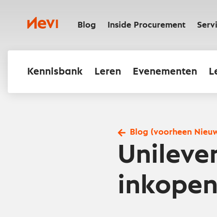
Ga
naar
Nevi
inhoud
Blog
Inside Procurement
Serv
Kennisbank
Leren
Evenementen
L
Blog (voorheen Nieu
Unileve
inkope