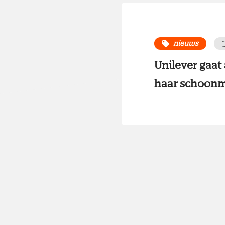
nieuws
Unilever gaat 
haar schoonm