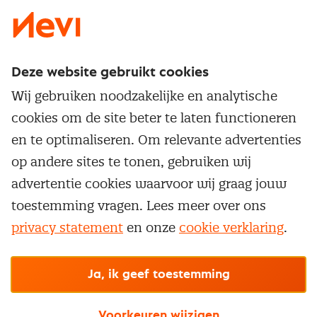
Deze website gebruikt cookies
Direct naar
Wij gebruiken noodzakelijke en analytische
Service & contact
cookies om de site beter te laten functioneren
Populaire thema's
Over inkoop
en te optimaliseren. Om relevante advertenties
Aanbesteden
Opleidingen en trainingen
op andere sites te tonen, gebruiken wij
Netwerk en communities
Contractmanagement
advertentie cookies waarvoor wij graag jouw
Trainingen
Aanmelden nieuwsbrief
Kostenmanagement
toestemming vragen. Lees meer over ons
Opleidingen
Word lid van Nevi
privacy statement
en onze
cookie verklaring
.
Onderhandelen
Cookievoorkeuren beheren
Onze
algemene
Maatwerk
Nevi PMI®
voorwaarden, cookie- en privacyverklaring
zijn
van toepassing.
Supply management
Examens
Inkoop vacatures
© Nevi.nl
Ja, ik geef toestemming
Vrijstellingen
Opzeggen lidmaatschap
Voorkeuren wijzigen