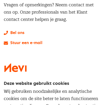
Vragen of opmerkingen? Neem contact met
ons op. Onze professionals van het Klant
contact center helpen je graag.
Bel ons
Stuur een e-mail
LinkedIn
X
Instagram
Facebook
YouTube
Deze website gebruikt cookies
Direct naar
Wij gebruiken noodzakelijke en analytische
Service & contact
cookies om de site beter te laten functioneren
Populaire thema's