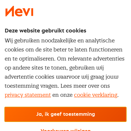
Deze website gebruikt cookies
Direct naar
Wij gebruiken noodzakelijke en analytische
Service & contact
cookies om de site beter te laten functioneren
Populaire thema's
Over inkoop
en te optimaliseren. Om relevante advertenties
Aanbesteden
Opleidingen en trainingen
op andere sites te tonen, gebruiken wij
Netwerk en communities
Contractmanagement
advertentie cookies waarvoor wij graag jouw
Trainingen
Aanmelden nieuwsbrief
Kostenmanagement
toestemming vragen. Lees meer over ons
Opleidingen
Word lid van Nevi
privacy statement
en onze
cookie verklaring
.
Onderhandelen
Cookievoorkeuren beheren
Onze
algemene
Maatwerk
Nevi PMI®
voorwaarden, cookie- en privacyverklaring
zijn
van toepassing.
Supply management
Examens
Inkoop vacatures
© Nevi.nl
Ja, ik geef toestemming
Vrijstellingen
Opzeggen lidmaatschap