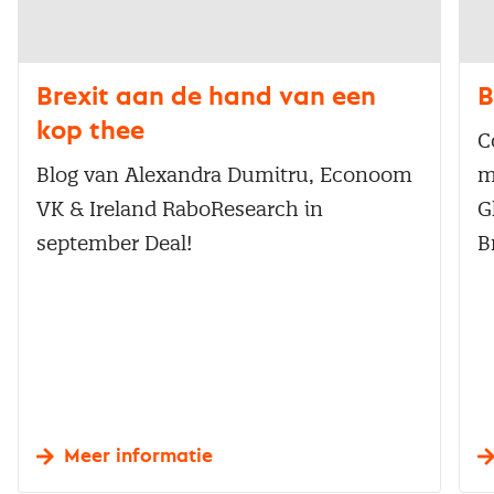
Brexit aan de hand van een
B
kop thee
C
Blog van Alexandra Dumitru, Econoom
m
VK & Ireland RaboResearch in
G
september Deal!
B
Meer informatie