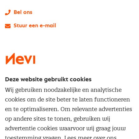
Bel ons
Stuur een e-mail
LinkedIn
X
Instagram
Facebook
YouTube
Deze website gebruikt cookies
Direct naar
Wij gebruiken noodzakelijke en analytische
Service & contact
cookies om de site beter te laten functioneren
Populaire thema's
Over inkoop
en te optimaliseren. Om relevante advertenties
Aanbesteden
Opleidingen en trainingen
op andere sites te tonen, gebruiken wij
Netwerk en communities
Contractmanagement
advertentie cookies waarvoor wij graag jouw
Trainingen
Aanmelden nieuwsbrief
Kostenmanagement
toestemming vragen. Lees meer over ons