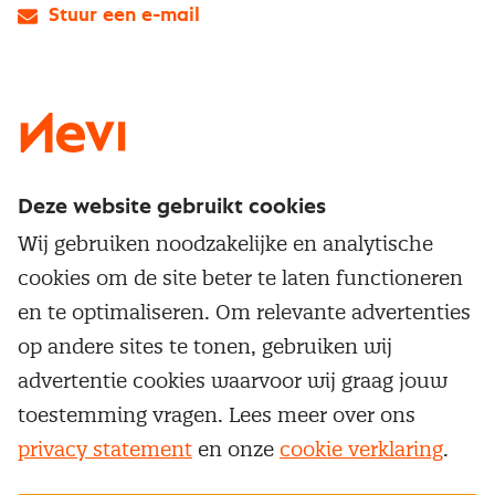
Stuur een e-mail
LinkedIn
X
Instagram
Facebook
YouTube
Deze website gebruikt cookies
Direct naar
Wij gebruiken noodzakelijke en analytische
Service & contact
cookies om de site beter te laten functioneren
Populaire thema's
Over inkoop
en te optimaliseren. Om relevante advertenties
Aanbesteden
Opleidingen en trainingen
op andere sites te tonen, gebruiken wij
Netwerk en communities
Contractmanagement
advertentie cookies waarvoor wij graag jouw
Trainingen
Aanmelden nieuwsbrief
Kostenmanagement
toestemming vragen. Lees meer over ons
Opleidingen
Word lid van Nevi
privacy statement
en onze
cookie verklaring
.
Onderhandelen
Cookievoorkeuren beheren
Onze
algemene
Maatwerk
Nevi PMI®
voorwaarden, cookie- en privacyverklaring
zijn
van toepassing.
Supply management