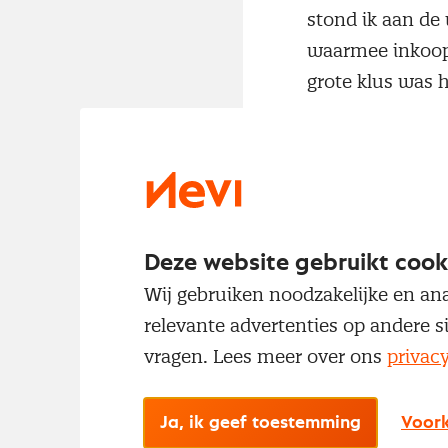
stond ik aan de
waarmee inkoop 
grote klus was 
De laatste jaren
in tekst en beel
zoals contentgo
bijvoorbeeld aa
Deze website gebruikt cook
en artikelen. M
Wij gebruiken noodzakelijke en ana
de Publieke sec
relevante advertenties op andere s
vragen. Lees meer over ons
privac
Ja, ik geef toestemming
Voork
Waar ben