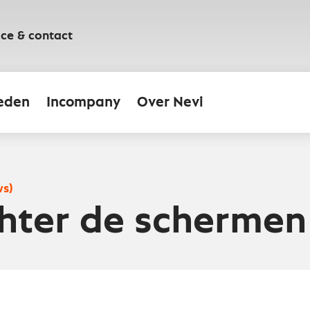
ice & contact
eden
Incompany
Over Nevi
ws)
hter de schermen