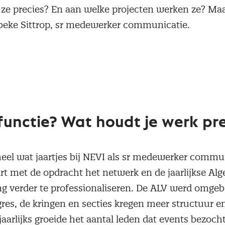
ze precies? En aan welke projecten werken ze? M
beke Sittrop, sr medewerker communicatie.
 functie? Wat houdt je werk pre
eel wat jaartjes bij NEVI als sr medewerker commun
art met de opdracht het netwerk en de jaarlijkse A
g verder te professionaliseren. De ALV werd omge
gres, de kringen en secties kregen meer structuur 
jaarlijks groeide het aantal leden dat events bezoch