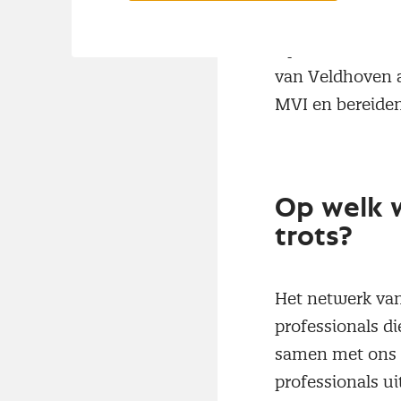
Op dit moment b
van Veldhoven a
MVI en bereide
Op welk 
trots?
Het netwerk van
professionals d
samen met ons w
professionals ui