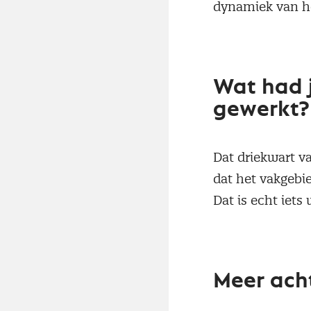
dynamiek van he
Wat had j
gewerkt
Dat driekwart va
dat het vakgebi
Dat is echt iet
Meer acht