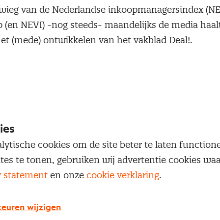
 wieg van de Nederlandse inkoopmanagersindex (NE
(en NEVI) -nog steeds- maandelijks de media haal
het (mede) ontwikkelen van het vakblad Deal!.
 is Contentmarketing 'mijn' ding. Het verhaal van in
d zowel off- als online. Ik zoek, verbind, bedenk, bew
eroe Cor Hospes het noemt), redigeer en schrijf co
n infographics, praatplaten, whitepapers, testimoni
ies
et een speciale focus op Maatschappelijk Verantwo
lytische cookies om de site beter te laten functio
tor als doelgroep.
ites te tonen, gebruiken wij advertentie cookies w
y statement
en onze
cookie verklaring
.
euren wijzigen
 je nu mee bezig?