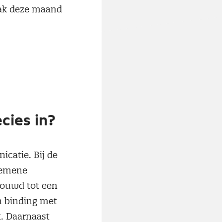
aak deze maand
cies in?
icatie. Bij de
lgemene
bouwd tot een
en binding met
t. Daarnaast