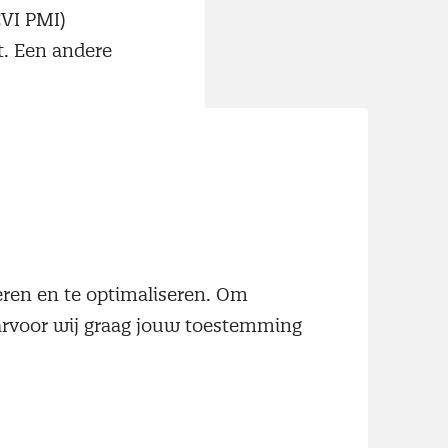
VI PMI)
t. Een andere
koop vertellen,
erk (‘cureer’
ntent. Denk
als, onderzoeken
ord Inkopen en
neren en te optimaliseren. Om
aarvoor wij graag jouw toestemming