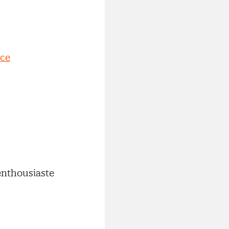
ice
 enthousiaste