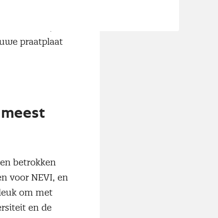
taris Stientje
uwe praatplaat
 meest
den betrokken
en voor NEVI, en
 leuk om met
rsiteit en de