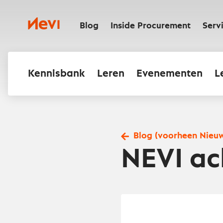
Ga
naar
Nevi
inhoud
Blog
Inside Procurement
Serv
Kennisbank
Leren
Evenementen
L
Blog (voorheen Nieu
NEVI ac