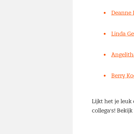
Deanne 
Linda G
Angelit
Berry K
Lijkt het je leu
collega's! Bekij