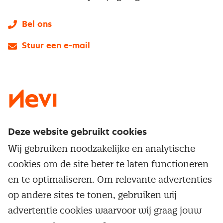
Bel ons
Stuur een e-mail
LinkedIn
X
Instagram
Facebook
YouTube
Deze website gebruikt cookies
Direct naar
Wij gebruiken noodzakelijke en analytische
Service & contact
cookies om de site beter te laten functioneren
Populaire thema's
Over inkoop
en te optimaliseren. Om relevante advertenties
Aanbesteden
Opleidingen en trainingen
op andere sites te tonen, gebruiken wij
Netwerk en communities
Contractmanagement
advertentie cookies waarvoor wij graag jouw
Trainingen
Aanmelden nieuwsbrief
Kostenmanagement