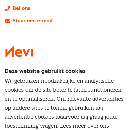
Bel ons
Stuur een e-mail
LinkedIn
X
Instagram
Facebook
YouTube
Deze website gebruikt cookies
Direct naar
Wij gebruiken noodzakelijke en analytische
Service & contact
cookies om de site beter te laten functioneren
Populaire thema's
Over inkoop
en te optimaliseren. Om relevante advertenties
Aanbesteden
Opleidingen en trainingen
op andere sites te tonen, gebruiken wij
Netwerk en communities
Contractmanagement
advertentie cookies waarvoor wij graag jouw
Trainingen
Aanmelden nieuwsbrief
Kostenmanagement
toestemming vragen. Lees meer over ons
Opleidingen