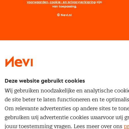
Maatwerk
Nevi PMI®
voorwaarden, cookie- en privacyverklaring
zijn
van toepassing.
Supply management
Examens
Inkoop vacatures
© Nevi.nl
Vrijstellingen
Opzeggen lidmaatschap
Traineeship
Nevi 1
Nevi 2
Deze website gebruikt cookies
Wij gebruiken noodzakelijke en analytische cook
de site beter te laten functioneren en te optimali
Om relevante advertenties op andere sites te ton
gebruiken wij advertentie cookies waarvoor wij g
jouw toestemming vragen. Lees meer over ons
pr