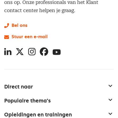
ons op. Onze professionals van het Klant
contact center helpen je graag.
Bel ons
Stuur een e-mail
LinkedIn
X
Instagram
Facebook
YouTube
Direct naar
Service & contact
Populaire thema's
Over inkoop
Aanbesteden
Opleidingen en trainingen
Netwerk en communities