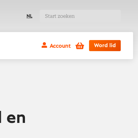
NL
Winkelwagen
Word lid
Account
 en