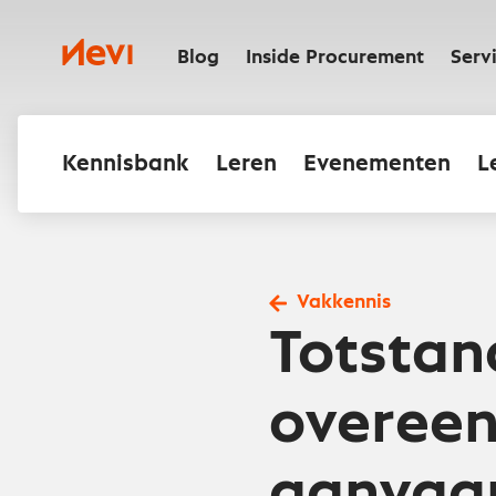
Ga
naar
Nevi
inhoud
Blog
Inside Procurement
Serv
Kennisbank
Leren
Evenementen
L
Vakkennis
Totsta
overee
aanvaa