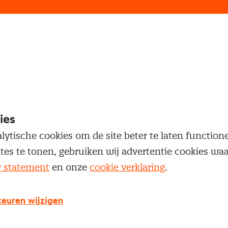
loggen
oegang te krijgen tot dit artikel moet je ingelogd zi
 je Nevi account.
ies
lytische cookies om de site beter te laten functio
Inloggen
ites te tonen, gebruiken wij advertentie cookies w
y statement
en onze
cookie verklaring
.
euren wijzigen
g geen Nevi account?