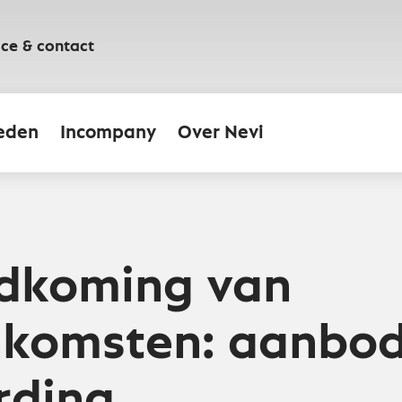
ice & contact
eden
Incompany
Over Nevi
ndkoming van
nkomsten: aanbod
rding