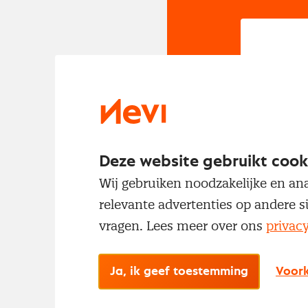
In
Om t
met
Deze website gebruikt cook
Wij gebruiken noodzakelijke en ana
relevante advertenties op andere s
vragen. Lees meer over ons
privac
Ja, ik geef toestemming
Voork
No