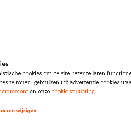
loggen
oegang te krijgen tot dit artikel moet je ingelogd zi
 je Nevi account.
ies
Inloggen
lytische cookies om de site beter te laten functio
ites te tonen, gebruiken wij advertentie cookies w
y statement
en onze
cookie verklaring
.
euren wijzigen
g geen Nevi account?
 een Nevi account krijg je gratis toegang tot: