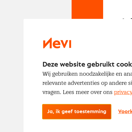
In
Om t
met
Deze website gebruikt cook
Wij gebruiken noodzakelijke en ana
relevante advertenties op andere s
vragen. Lees meer over ons
privac
Ja, ik geef toestemming
Voork
No
Met