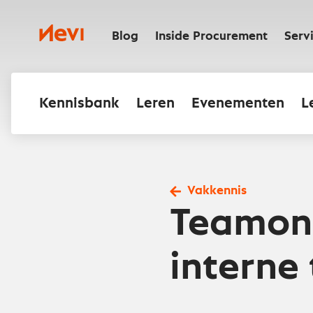
Ga
naar
Nevi
inhoud
Blog
Inside Procurement
Serv
Kennisbank
Leren
Evenementen
L
Vakkennis
Teamon
interne