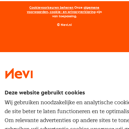
Opleidingen
Word lid van Nevi
Onderhandelen
Cookievoorkeuren beheren
Onze
algemene
Maatwerk
Nevi PMI®
voorwaarden, cookie- en privacyverklaring
zijn
van toepassing.
Supply management
Examens
Inkoop vacatures
© Nevi.nl
Vrijstellingen
Opzeggen lidmaatschap
Traineeship
Nevi 1
Nevi 2
Deze website gebruikt cookies
Wij gebruiken noodzakelijke en analytische cook
de site beter te laten functioneren en te optimali
Om relevante advertenties op andere sites te ton