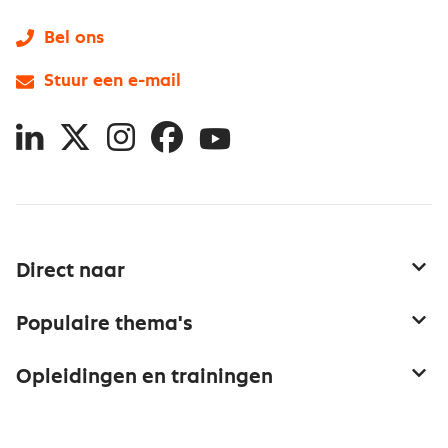
Bel ons
Stuur een e-mail
LinkedIn
X
Instagram
Facebook
YouTube
Direct naar
Service & contact
Populaire thema's
Over inkoop
Aanbesteden
Opleidingen en trainingen
Netwerk en communities
Contractmanagement
Trainingen
Aanmelden nieuwsbrief
Kostenmanagement