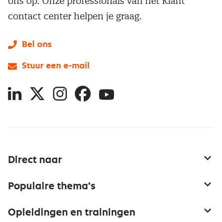
ons op. Onze professionals van het Klant
contact center helpen je graag.
Bel ons
Stuur een e-mail
LinkedIn
X
Instagram
Facebook
YouTube
Direct naar
Service & contact
Populaire thema's
Over inkoop
Aanbesteden
Opleidingen en trainingen
Netwerk en communities