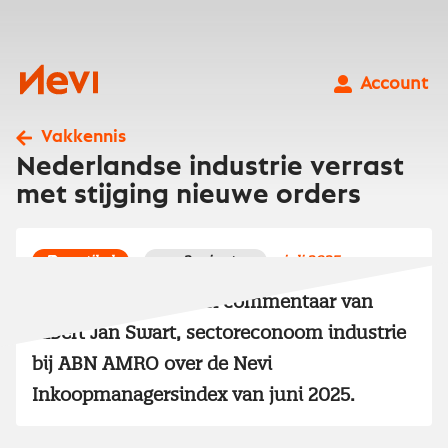
Ga
naar
inhoud
Nevi
Account
Vakkennis
Nederlandse industrie verrast
met stijging nieuwe orders
artikel
2 minuten
juli 2025
Lees het redactioneel commentaar van
Albert Jan Swart, sectoreconoom industrie
bij ABN AMRO over de Nevi
Inkoopmanagersindex van juni 2025.