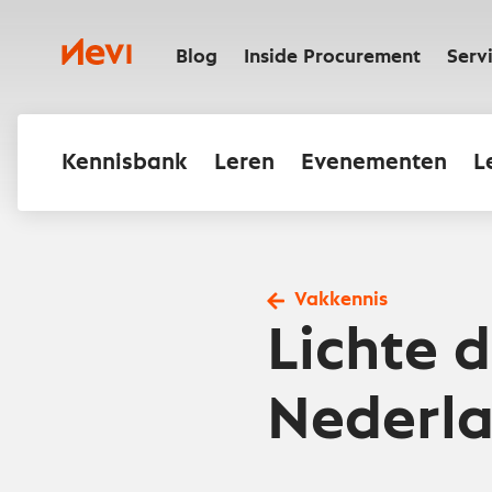
Ga
naar
Nevi
inhoud
Blog
Inside Procurement
Serv
Kennisbank
Leren
Evenementen
L
Vakkennis
Lichte 
Nederla