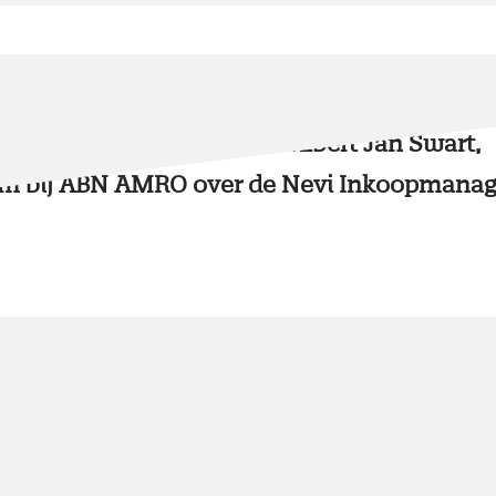
2 minuten
juli 2024
ctioneel commentaar van Albert Jan Swart,
m bij ABN AMRO over de Nevi Inkoopmanag