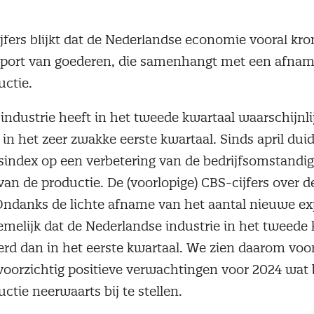
evens en voerde een reeks aanpassingen in de rek
ijfers blijkt dat de Nederlandse economie vooral kr
xport van goederen, die samenhangt met een afnam
uctie.
ndustrie heeft in het tweede kwartaal waarschijnli
in het zeer zwakke eerste kwartaal. Sinds april duid
index op een verbetering van de bedrijfsomstandi
 van de productie. De (voorlopige) CBS-cijfers over 
 Ondanks de lichte afname van het aantal nieuwe ex
nemelijk dat de Nederlandse industrie in het tweede
erd dan in het eerste kwartaal. We zien daarom voo
oorzichtig positieve verwachtingen voor 2024 wat 
uctie neerwaarts bij te stellen.