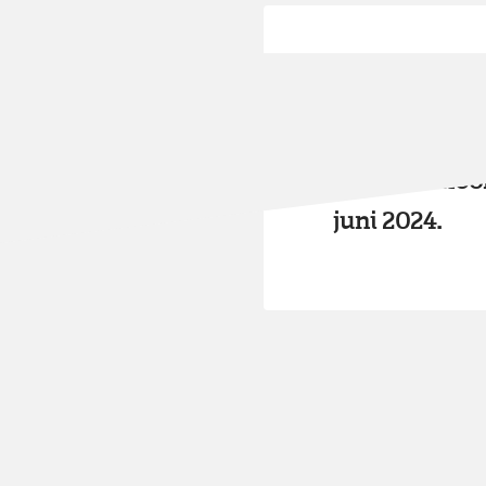
artikel
Lees het reda
sectoreconoo
juni 2024.