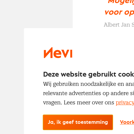
"Mogeli
voor op
Albert Jan
In Nederland ble
danken is aan de
gezien de versle
Nederlandse ind
Deze website gebruikt cook
bijvoorbeeld bi
Wij gebruiken noodzakelijke en ana
relevante advertenties op andere s
Nederlandse
vragen. Lees meer over ons
privac
Vorige week maa
Nederlandse eco
0,5 procent is g
Ja, ik geef toestemming
Voork
procent meldde.