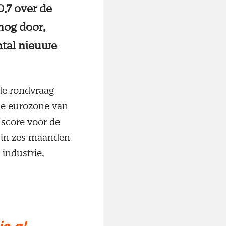
,7 over de
nog door,
antal nieuwe
 de rondvraag
de eurozone van
 score voor de
e in zes maanden
 industrie,