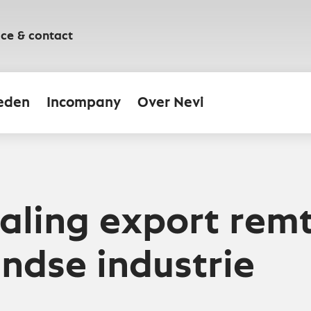
ice & contact
eden
Incompany
Over Nevi
daling export remt
ndse industrie