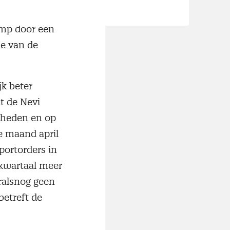
enmethode door.
omp door een
e van de
jk beter
t de Nevi
gheden en op
de maand april
portorders in
 kwartaal meer
ralsnog geen
betreft de