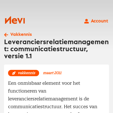
Ga
naar
inhoud
Nevi
Account
Vakkennis
Leveranciersrelatiemanagemen
t: communicatiestructuur,
versie 1.1
vakkennis
maart 2011
Een onmisbaar element voor het
functioneren van
leveranciersrelatiemanagement is de
communicatiestructuur. Het succes van