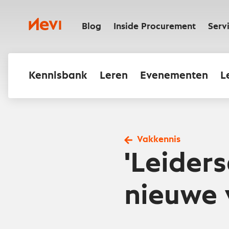
Ga
naar
Nevi
inhoud
Blog
Inside Procurement
Serv
Kennisbank
Leren
Evenementen
L
Vakkennis
'Leider
nieuwe 