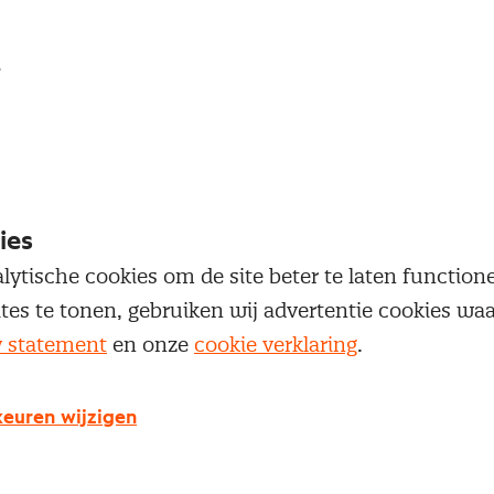
loggen
oegang te krijgen tot dit artikel moet je ingelogd zi
 je Nevi account.
ies
Inloggen
lytische cookies om de site beter te laten functio
ites te tonen, gebruiken wij advertentie cookies w
y statement
en onze
cookie verklaring
.
euren wijzigen
g geen Nevi account?
 een Nevi account krijg je gratis toegang tot: