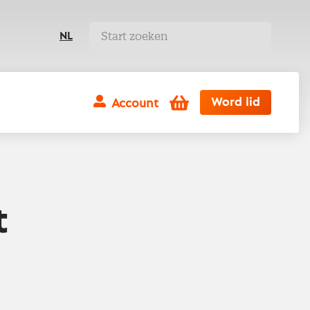
NL
Winkelwagen
Word lid
Account
t