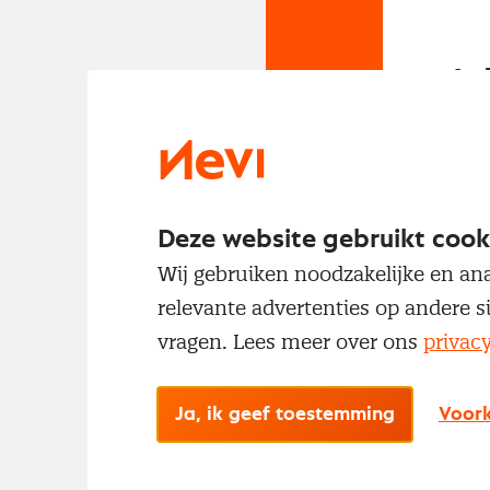
In
Om t
met
Deze website gebruikt cook
Wij gebruiken noodzakelijke en ana
relevante advertenties op andere s
vragen. Lees meer over ons
privac
Ja, ik geef toestemming
Voork
No
Met