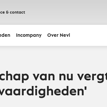
ice & contact
eden
Incompany
Over Nevi
schap van nu verg
vaardigheden'