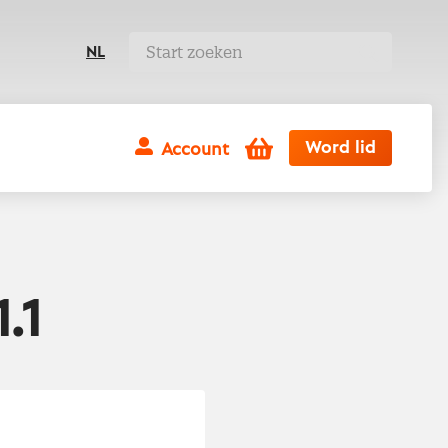
NL
Winkelwagen
Word lid
Account
.1