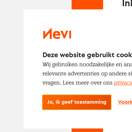
In
Om t
met
Deze website gebruikt cook
Wij gebruiken noodzakelijke en ana
relevante advertenties op andere s
vragen. Lees meer over ons
privac
No
Ja, ik geef toestemming
Voork
Met