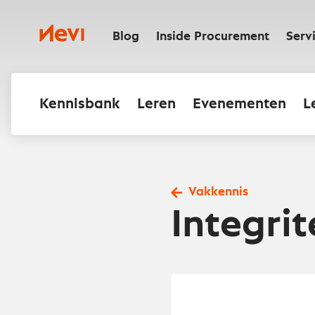
Ga
naar
Nevi
inhoud
Blog
Inside Procurement
Serv
Kennisbank
Leren
Evenementen
L
Vakkennis
Integrit