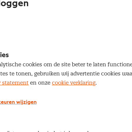
loggen
oegang te krijgen tot dit artikel moet je ingelogd zi
 je Nevi account.
Inloggen
ies
lytische cookies om de site beter te laten functio
ites te tonen, gebruiken wij advertentie cookies w
y statement
en onze
cookie verklaring
.
g geen Nevi account?
euren wijzigen
 een Nevi account krijg je gratis toegang tot:
Een online platform speciaal voor inkopers en