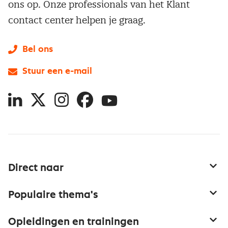
ons op. Onze professionals van het Klant
contact center helpen je graag.
Bel ons
Stuur een e-mail
LinkedIn
X
Instagram
Facebook
YouTube
Direct naar
Service & contact
Populaire thema's
Over inkoop
Aanbesteden
Opleidingen en trainingen
Netwerk en communities