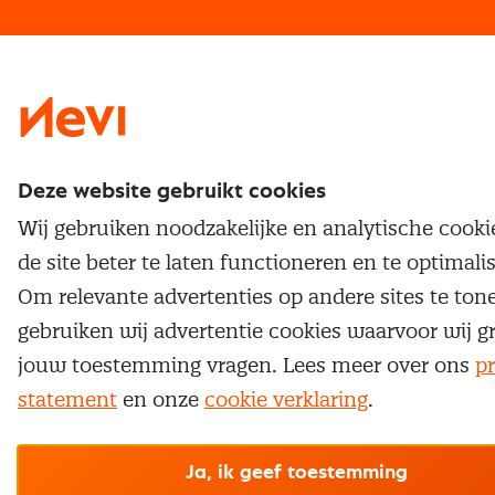
Traineeship
Nevi 1
Nevi 2
Deze website gebruikt cookies
Wij gebruiken noodzakelijke en analytische cook
de site beter te laten functioneren en te optimali
Om relevante advertenties op andere sites te ton
gebruiken wij advertentie cookies waarvoor wij g
jouw toestemming vragen. Lees meer over ons
pr
statement
en onze
cookie verklaring
.
Ja, ik geef toestemming