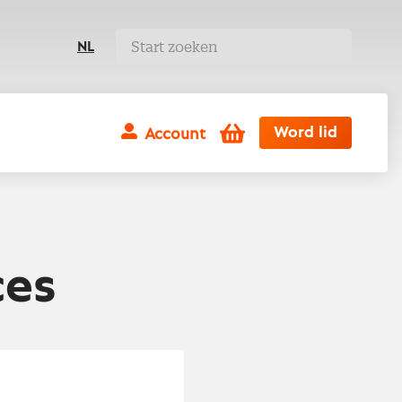
NL
Winkelwagen
Word lid
Account
ces