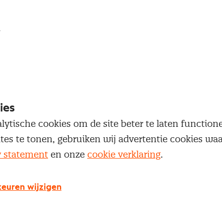
loggen
oegang te krijgen tot dit artikel moet je ingelogd zi
 je Nevi account.
ies
Inloggen
lytische cookies om de site beter te laten functio
ites te tonen, gebruiken wij advertentie cookies w
y statement
en onze
cookie verklaring
.
euren wijzigen
g geen Nevi account?
 een Nevi account krijg je gratis toegang tot: