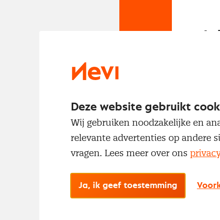
In
Om t
met
Deze website gebruikt cook
Wij gebruiken noodzakelijke en ana
relevante advertenties op andere s
vragen. Lees meer over ons
privac
Ja, ik geef toestemming
Voork
No
Met