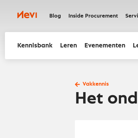
Ga
naar
Nevi
inhoud
Blog
Inside Procurement
Serv
Kennisbank
Leren
Evenementen
L
Vakkennis
Het ond