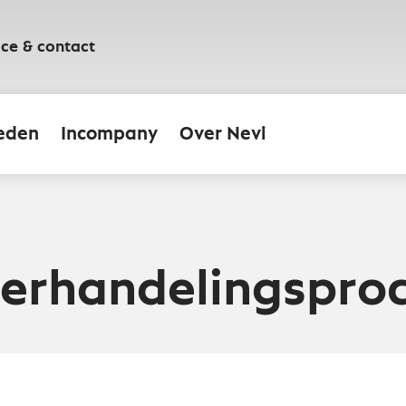
ice & contact
eden
Incompany
Over Nevi
erhandelingspro