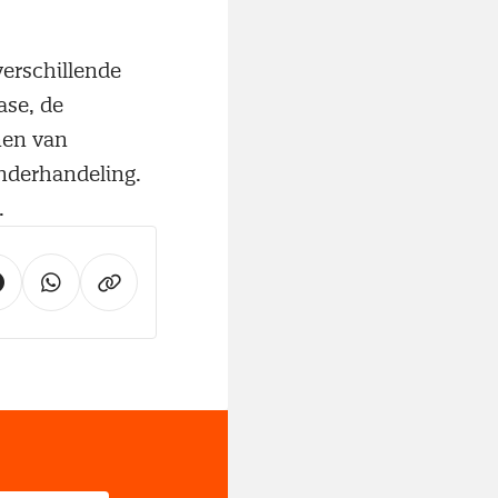
erschillende
ase, de
nen van
onderhandeling.
.